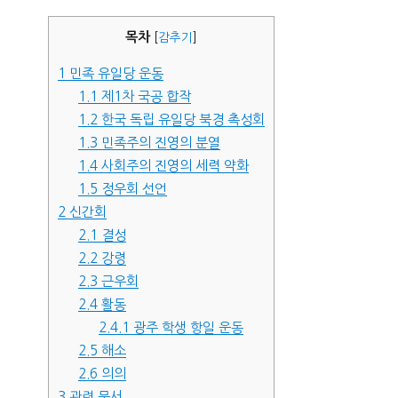
자
목차
[
감추기
]
1
민족 유일당 운동
1.1
제1차 국공 합작
1.2
한국 독립 유일당 북경 촉성회
1.3
민족주의 진영의 분열
1.4
사회주의 진영의 세력 약화
1.5
정우회 선언
2
신간회
2.1
결성
2.2
강령
2.3
근우회
2.4
활동
2.4.1
광주 학생 항일 운동
2.5
해소
2.6
의의
3
관련 문서