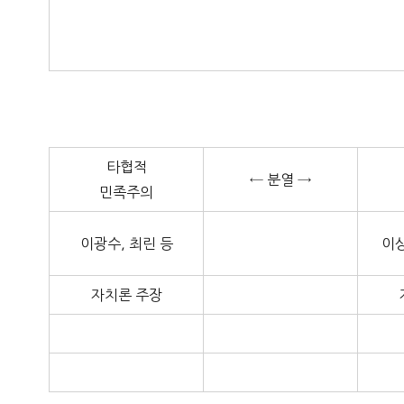
타협적
← 분열 →
민족주의
이광수, 최린 등
이상
자치론 주장