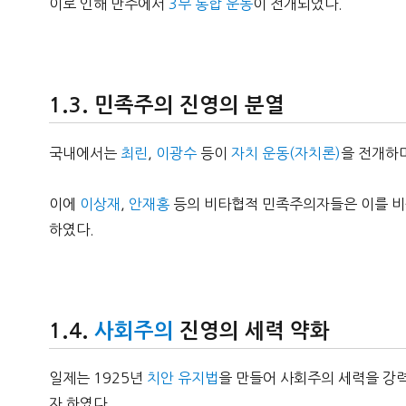
이로 인해 만주에서
3부 통합 운동
이 전개되었다.
민족주의 진영의 분열
국내에서는
최린
,
이광수
등이
자치 운동(자치론)
을 전개하
이에
이상재
,
안재홍
등의 비타협적 민족주의자들은 이를 비
하였다.
사회주의
진영의 세력 약화
일제는 1925년
치안 유지법
을 만들어 사회주의 세력을 강
자 하였다.