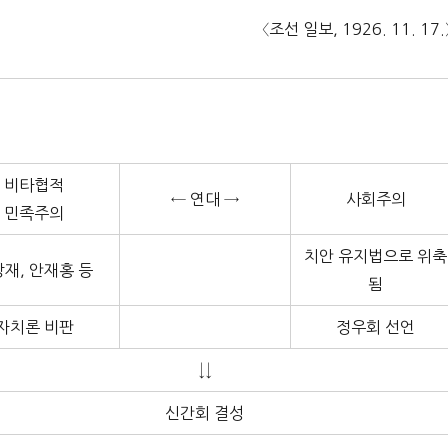
〈조선 일보, 1926. 11. 17.
비타협적
← 연대 →
사회주의
민족주의
치안 유지법으로 위축
재, 안재홍 등
됨
자치론 비판
정우회 선언
↓↓
신간회 결성