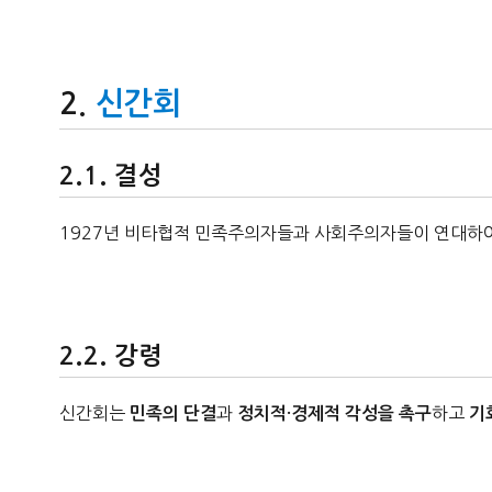
신간회
결성
1927년 비타협적 민족주의자들과 사회주의자들이 연대하여
강령
신간회는
과
하고
민족의 단결
정치적·경제적 각성을 촉구
기