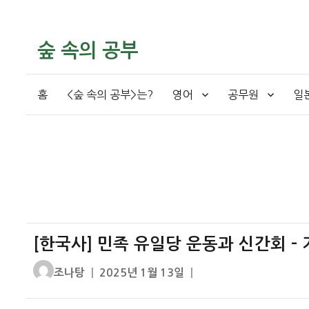
숲 속의 공부
홈
<숲 속의 공부>는?
영어
공무원
일
[한국사] 민족 유일당 운동과 신간회 –
글
작
조나탕
2025년 1월 13일
쓴
성
이
일