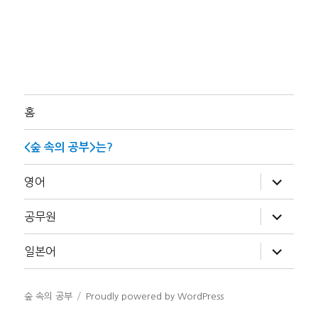
홈
<숲 속의 공부>는?
하
영어
위
메
뉴
하
공무원
확
위
장
메
뉴
하
일본어
확
위
장
메
뉴
확
숲 속의 공부
Proudly powered by WordPress
장