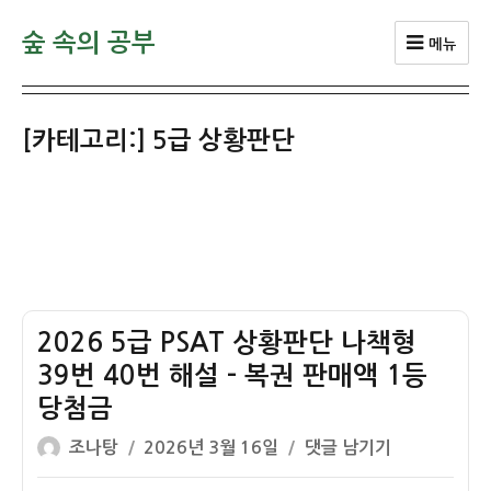
숲 속의 공부
메뉴
[카테고리:]
5급 상황판단
2026 5급 PSAT 상황판단 나책형
39번 40번 해설 – 복권 판매액 1등
당첨금
글
작
2026
조나탕
2026년 3월 16일
댓글 남기기
쓴
성
5