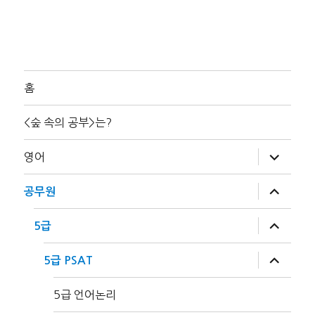
홈
<숲 속의 공부>는?
하
영어
위
메
뉴
하
공무원
확
위
장
메
뉴
하
5급
확
위
장
메
뉴
하
5급 PSAT
확
위
장
메
뉴
5급 언어논리
확
장