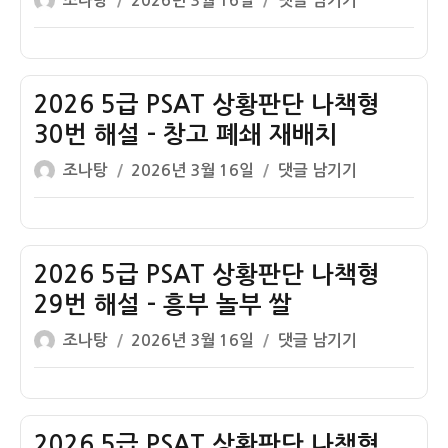
조나탕
2026년 3월 16일
댓글 남기기
단
설
결
쓴
성
5
나
–
게
이
일
급
책
공
임
자
PSAT
형
장
상
2026 5급 PSAT 상황판단 나책형
32
제
황
번
30번 해설 – 창고 폐쇄 재배치
품
판
해
생
글
작
2026
조나탕
2026년 3월 16일
댓글 남기기
단
설
산
쓴
성
5
나
–
이
일
급
책
부
자
PSAT
형
족
상
2026 5급 PSAT 상황판단 나책형
31
밥
황
번
29번 해설 – 흥부 놀부 쌀
안
판
해
먹
글
작
2026
조나탕
2026년 3월 16일
댓글 남기기
단
설
었
쓴
성
5
나
–
니?
이
일
급
책
자
자
PSAT
형
연
상
2026 5급 PSAT 상황판단 나책형
30