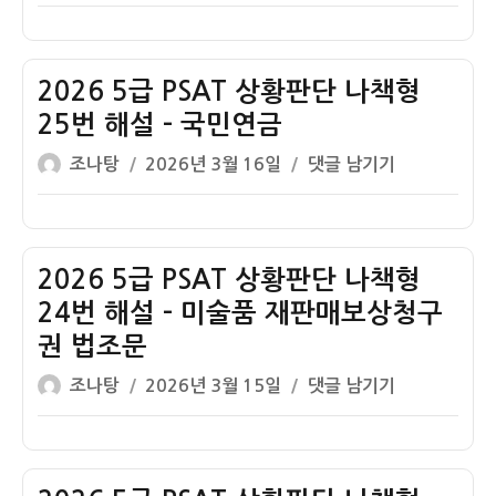
쓴
성
5
이
일
급
자
PSAT
상
2026 5급 PSAT 상황판단 나책형
황
25번 해설 – 국민연금
판
글
작
2026
조나탕
2026년 3월 16일
댓글 남기기
단
쓴
성
5
나
이
일
급
책
자
PSAT
형
상
2026 5급 PSAT 상황판단 나책형
26
황
번
24번 해설 – 미술품 재판매보상청구
판
해
권 법조문
단
설
글
작
나
2026
조나탕
2026년 3월 15일
댓글 남기기
–
쓴
성
책
5
모
이
일
형
급
차
자
25
PSAT
렐
번
상