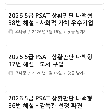
이
일
급
자
PSAT
상
2026 5급 PSAT 상황판단 나책형
황
38번 해설 – 사회적 가치 우수기업
판
글
작
2026
조나탕
2026년 3월 16일
댓글 남기기
단
쓴
성
5
나
이
일
급
책
자
PSAT
형
상
2026 5급 PSAT 상황판단 나책형
39
황
번
37번 해설 – 도서 구입
판
40
글
작
2026
조나탕
2026년 3월 16일
댓글 남기기
단
번
쓴
성
5
나
해
이
일
급
책
설
자
PSAT
형
–
상
2026 5급 PSAT 상황판단 나책형
38
복
황
번
36번 해설 – 감독관 선정 파견
권