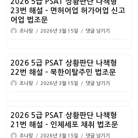
2026 5급 PSAT 상황판단 나책형
라
해
황
치
23번 해설 – 면허어업 허가어업 신고
설
판
즈
어업 법조문
–
단
글
작
국
나
2026
조나탕
2026년 3월 15일
댓글 남기기
쓴
성
민
책
5
이
일
연
형
급
자
금
24
PSAT
번
상
2026 5급 PSAT 상황판단 나책형
해
황
22번 해설 – 북한이탈주민 법조문
설
판
글
작
2026
조나탕
2026년 3월 15일
댓글 남기기
–
단
쓴
성
5
미
나
이
일
급
술
책
자
PSAT
품
형
상
2026 5급 PSAT 상황판단 나책형
재
23
황
판
번
21번 해설 – 인체세포 채취 법조문
판
매
해
글
작
2026
조나탕
2026년 3월 15일
댓글 남기기
단