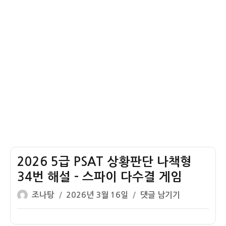
35
관
번
선
해
정
설
파
–
견
바
둑
돌
백
돌
흑
돌
2026 5급 PSAT 상황판단 나책형
34번 해설 – 스파이 다수결 게임
글
작
2026
조나탕
2026년 3월 16일
댓글 남기기
쓴
성
5
이
일
급