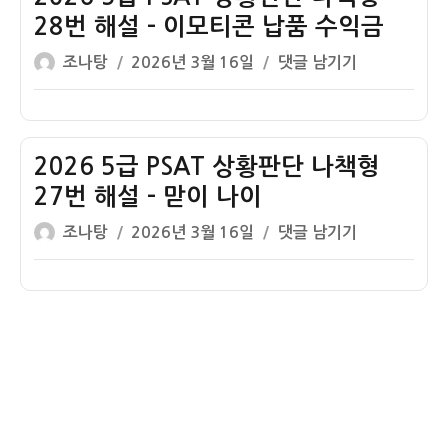
수
황
번
28번 해설 – 이모티콘 납품 수익금
고
판
해
유
글
작
2026
조나탕
2026년 3월 16일
댓글 남기기
단
설
번
쓴
성
5
나
–
호
이
일
급
책
창
자
PSAT
형
고
상
2026 5급 PSAT 상황판단 나책형
29
폐
황
번
27번 해설 – 맏이 나이
쇄
판
해
재
글
작
2026
조나탕
2026년 3월 16일
댓글 남기기
단
설
배
쓴
성
5
나
–
치
이
일
급
책
흥
자
PSAT
형
부
상
28
놀
황
번
부
판
해
쌀
단
설
나
–