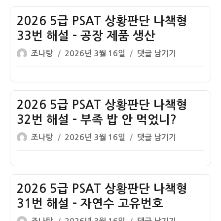
자
PSAT
상
2026 5급 PSAT 상황판단 나책형
황
33번 해설 – 공장 제품 생산
판
글
작
2026
조나탕
2026년 3월 16일
댓글 남기기
단
쓴
성
5
나
이
일
급
책
자
PSAT
형
상
2026 5급 PSAT 상황판단 나책형
34
황
번
32번 해설 – 부족 밥 안 먹었니?
판
해
글
작
2026
조나탕
2026년 3월 16일
댓글 남기기
단
설
쓴
성
5
나
–
이
일
급
책
스
자
PSAT
형
파
상
2026 5급 PSAT 상황판단 나책형
33
이
황
번
31번 해설 – 자연수 고유번호
다
판
해
수
글
작
2026