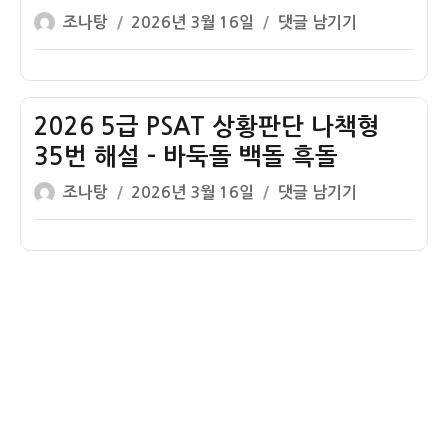
판
해
판
글
작
2026
조나탕
2026년 3월 16일
댓글 남기기
단
설
매
쓴
성
5
나
–
액
이
일
급
책
사
1
자
PSAT
형
회
등
상
2026 5급 PSAT 상황판단 나책형
37
적
당
황
번
35번 해설 – 바둑돌 백돌 흑돌
가
첨
판
해
치
금
글
작
2026
조나탕
2026년 3월 16일
댓글 남기기
단
설
우
쓴
성
5
나
–
수
이
일
급
책
도
기
자
PSAT
형
서
업
상
36
구
황
번
입
판
해
단
설
나
–
책
감
형
독