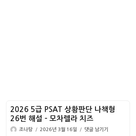
책
이
형
모
27
티
번
콘
해
납
설
품
–
수
맏
익
이
금
나
이
2026 5급 PSAT 상황판단 나책형
26번 해설 – 모차렐라 치즈
글
작
2026
조나탕
2026년 3월 16일
댓글 남기기