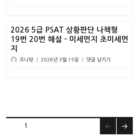
보
설
쓴
성
5
나
상
–
이
일
급
책
청
면
자
PSAT
형
구
허
상
2026 5급 PSAT 상황판단 나책형
22
권
어
황
번
19번 20번 해설 – 미세먼지 초미세먼
법
업
판
해
조
허
지
단
설
문
가
글
작
나
2026
조나탕
2026년 3월 15일
댓글 남기기
–
어
쓴
성
책
5
북
업
이
일
형
급
한
신
자
21
PSAT
이
고
번
상
탈
어
해
황
주
업
설
판
민
법
–
단
법
조
인
나
조
글
문
페이지
1
체
책
문
세
형
다음