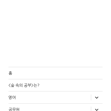
홈
<숲 속의 공부>는?
하
영어
위
메
뉴
하
공무원