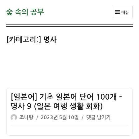
숲 속의 공부
메뉴
[카테고리:]
명사
[일본어] 기초 일본어 단어 100개 –
명사 9 (일본 여행 생활 회화)
글
작
[일
조나탕
2023년 5월 10일
댓글 남기기
쓴
성
본
이
일
어]