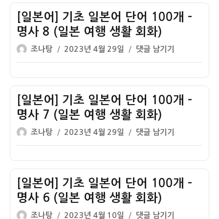
자
기
초
[일본어] 기초 일본어 단어 100개 –
일
명사 8 (일본 여행 생활 회화)
본
글
작
[일
조나탕
2023년 4월 29일
댓글 남기기
어
쓴
성
본
단
이
일
어]
어
자
기
100
초
[일본어] 기초 일본어 단어 100개 –
개
일
–
명사 7 (일본 여행 생활 회화)
본
명
글
작
[일
조나탕
2023년 4월 29일
댓글 남기기
어
사
쓴
성
본
단
9
이
일
어]
어
(일
자
기
100
본
초
[일본어] 기초 일본어 단어 100개 –
개
여
일
–
명사 6 (일본 여행 생활 회화)
행
본
명
생
글
작
[일
조나탕
2023년 4월 10일
댓글 남기기
어