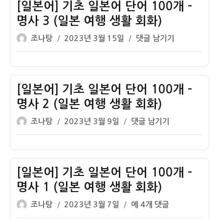
초
[일본어] 기초 일본어 단어 100개 –
일
명사 3 (일본 여행 생활 회화)
본
글
작
[일
조나탕
2023년 3월 15일
댓글 남기기
어
쓴
성
본
단
이
일
어]
어
자
기
100
초
[일본어] 기초 일본어 단어 100개 –
개
일
–
명사 2 (일본 여행 생활 회화)
본
명
글
작
[일
조나탕
2023년 3월 9일
댓글 남기기
어
사
쓴
성
본
단
4
이
일
어]
어
(일
자
기
100
본
초
[일본어] 기초 일본어 단어 100개 –
개
여
일
–
명사 1 (일본 여행 생활 회화)
행
본
명
생
글
작
[일
조나탕
2023년 3월 7일
에 4개 댓글
어
사
활
쓴
성
본
단