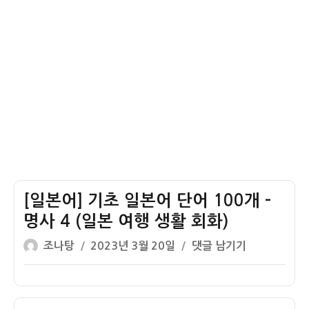
–
행
명
생
사
활
5
회
(일
화)
본
여
행
생
활
회
[일본어] 기초 일본어 단어 100개 –
화)
명사 4 (일본 여행 생활 회화)
글
작
[일
조나탕
2023년 3월 20일
댓글 남기기
쓴
성
본
이
일
어]
자
기