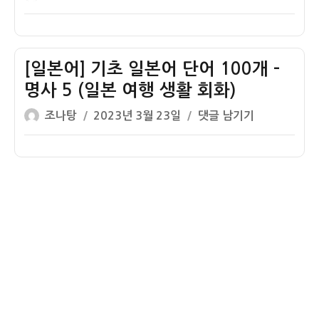
사
활
쓴
성
본
단
8
회
이
일
어]
어
(일
화)
자
기
100
본
초
[일본어] 기초 일본어 단어 100개 –
개
여
일
–
명사 5 (일본 여행 생활 회화)
행
본
명
생
글
작
[일
조나탕
2023년 3월 23일
댓글 남기기
어
사
활
쓴
성
본
단
7
회
이
일
어]
어
(일
화)
자
기
100
본
초
개
여
일
–
행
본
명
생
어
사
활
단
6
회
어
(일
화)
100
본
개
여