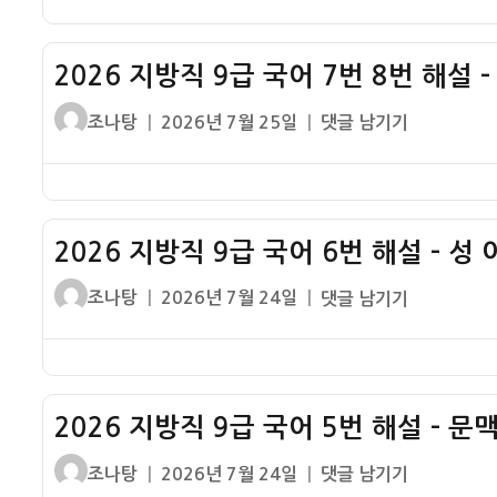
전
번
자
직
설
해
9
설
2026 지방직 9급 국어 7번 8번 해설 
급
–
국
글
작
2026
조나탕
2026년 7월 25일
댓글 남기기
도
어
쓴
성
지
덕
9
이
일
방
적
번
자
직
지
10
9
위
번
2026 지방직 9급 국어 6번 해설 – 성
급
해
국
글
작
2026
조나탕
2026년 7월 24일
댓글 남기기
설
어
쓴
성
지
–
7
이
일
방
감
번
자
직
정
8
9
번
2026 지방직 9급 국어 5번 해설 – 문
급
해
국
글
작
2026
조나탕
2026년 7월 24일
댓글 남기기
설
어
쓴
성
지