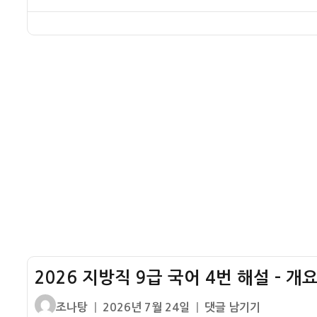
–
6
이
일
방
지
번
자
직
하
해
9
국
설
급
대
–
국
적
성
어
퇴
이
5
치
름
번
설
해
화
설
–
문
맥
수
정
2026 지방직 9급 국어 4번 해설 – 개
글
작
2026
조나탕
2026년 7월 24일
댓글 남기기