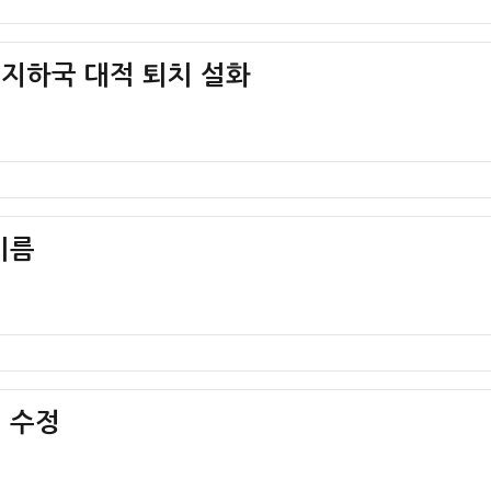
– 지하국 대적 퇴치 설화
 이름
맥 수정