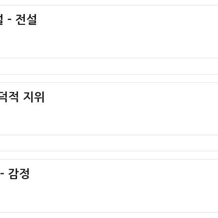
 – 전설
도덕적 지위
– 감정