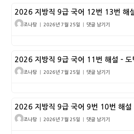
해
9
설
2026 지방직 9급 국어 12번 13번 해설
급
–
국
글
작
2026
조나탕
2026년 7월 25일
댓글 남기기
전
어
쓴
성
지
통
14
이
일
방
시
번
자
직
장
해
9
방
설
2026 지방직 9급 국어 11번 해설 – 
급
문
–
국
글
작
2026
조나탕
2026년 7월 25일
댓글 남기기
광
어
쓴
성
지
야
12
이
일
방
번
자
직
13
9
번
2026 지방직 9급 국어 9번 10번 해설 
급
해
국
글
작
2026
조나탕
2026년 7월 25일
댓글 남기기
설
어
쓴
성
지
–
11
이
일
방