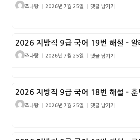
글
작
2026
조나탕
2026년 7월 25일
댓글 남기기
쓴
성
지
이
일
방
자
직
9
2026 지방직 9급 국어 19번 해설 – 
급
국
글
작
2026
조나탕
2026년 7월 25일
댓글 남기기
어
쓴
성
지
20
이
일
방
번
자
직
해
9
설
2026 지방직 9급 국어 18번 해설 – 
급
–
국
글
작
2026
조나탕
2026년 7월 25일
댓글 남기기
에
어
쓴
성
지
스
19
이
일
방
컬
번
자
직
레
해
9
이
설