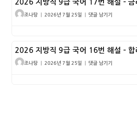
2026 지방직 9급 국어 17번 해설 – 
급
터
–
국
글
작
2026
조나탕
2026년 7월 25일
댓글 남기기
알
어
쓴
성
지
레
18
이
일
방
르
번
자
직
기
해
9
설
2026 지방직 9급 국어 16번 해설 – 
급
–
국
글
작
2026
조나탕
2026년 7월 25일
댓글 남기기
훈
어
쓴
성
지
민
17
이
일
방
정
번
자
직
음
해
9
설
급
–
국
금
어
리
16
인
번
상