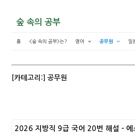
숲 속의 공부
홈
<숲 속의 공부>는?
영어
일
공무원
[카테고리:]
공무원
2026 지방직 9급 국어 20번 해설 –