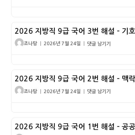
쓴
성
지
이
일
방
자
직
9
2026 지방직 9급 국어 3번 해설 – 기
급
국
글
작
2026
조나탕
2026년 7월 24일
댓글 남기기
어
쓴
성
지
4
이
일
방
번
자
직
해
9
설
2026 지방직 9급 국어 2번 해설 – 맥
급
–
국
글
작
2026
조나탕
2026년 7월 24일
댓글 남기기
개
어
쓴
성
지
요
3
이
일
방
지
번
자
직
침
해
9
설
2026 지방직 9급 국어 1번 해설 – 
급
–
국