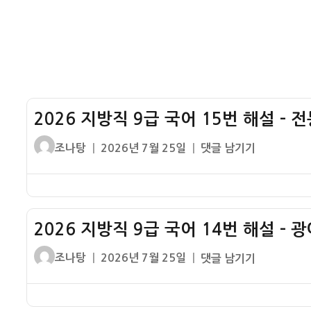
해
설
–
합
리
적
2026 지방직 9급 국어 15번 해설 – 
글
작
2026
조나탕
2026년 7월 25일
댓글 남기기
쓴
성
지
이
일
방
자
직
9
2026 지방직 9급 국어 14번 해설 – 
급
국
글
작
2026
조나탕
2026년 7월 25일
댓글 남기기
어
쓴
성
지
15
이
일
방
번
자
직