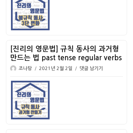
자
규
칙
동
사
의
3
단
[진리의 영문법] 규칙 동사의 과거형
변
만드는 법 past tense regular verbs
화
글
작
[진
-
조나탕
2021년 2월 2일
댓글 남기기
쓴
성
리
현
이
일
의
재
자
영
과
문
거
법]
과
규
거
칙
분
동
사