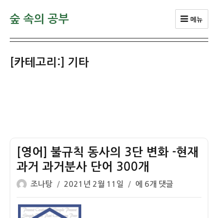
숲 속의 공부
메뉴
[카테고리:]
기타
[영어] 불규칙 동사의 3단 변화 -현재
과거 과거분사 단어 300개
글
작
[영
조나탕
2021년 2월 11일
에 6개 댓글
쓴
성
어]
이
일
불