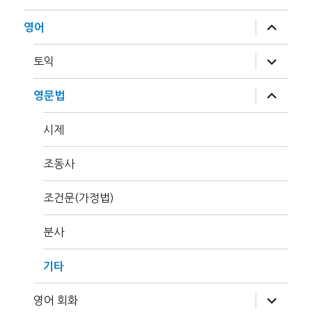
하
영어
위
메
뉴
하
토익
확
위
장
메
뉴
하
영문법
확
위
장
메
뉴
시제
확
장
조동사
조건문(가정법)
분사
기타
하
영어 회화
위