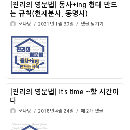
사
단
[진리의 영문법] 동사+ing 형태 만드
의
어
는 규칙(현재분사, 동명사)
과
300
글
작
거
개
[진
조나탕
2021년 1월 30일
댓글 남기기
쓴
성
형
리
이
일
만
의
자
드
영
는
문
법
법]
past
동
tense
사
regular
+ing
verbs
형
[진리의 영문법] It’s time ~할 시간이
태
다
만
글
작
드
[진
조나탕
2018년 4월 24일
에 2개 댓글
쓴
성
는
리
이
일
규
의