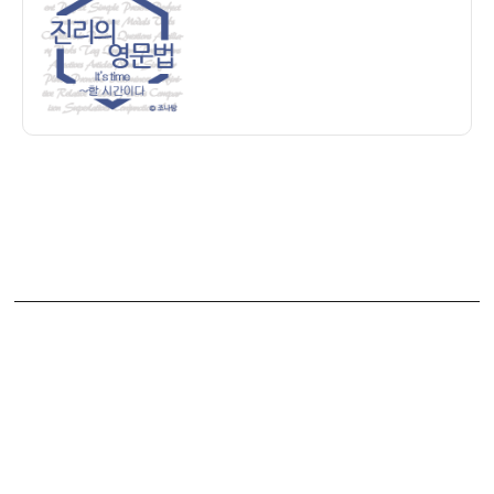
자
칙
영
(현
문
재
법]
분
It’s
사,
time
동
~
명
할
사)
시
간
이
다