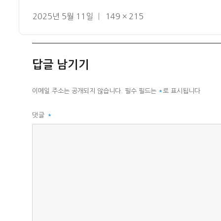
작
전
2025년 5월 11일
149 × 215
성
체
일
크
자
기
답글 남기기
이메일 주소는 공개되지 않습니다.
필수 필드는
*
로 표시됩니다
댓글
*