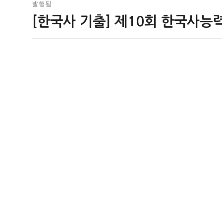
글
발행됨
[한국사 기출] 제10회 한국사능
탐
색