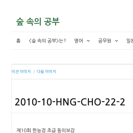
숲 속의 공부
홈
<숲 속의 공부>는?
영어
공무원
일
이전 이미지
다음 이미지
2010-10-HNG-CHO-22-2
제10회 한능검 초급 동의보감