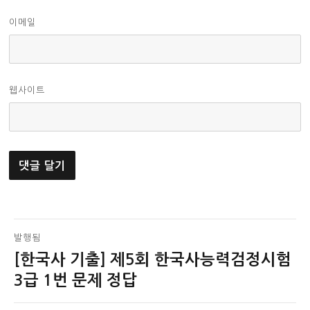
이메일
웹사이트
글
발행됨
[한국사 기출] 제5회 한국사능력검정시험
탐
3급 1번 문제 정답
색