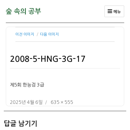
숲 속의 공부
메뉴
이전 이미지
다음 이미지
2008-5-HNG-3G-17
제5회 한능검 3급
작
전
2025년 4월 6일
635 × 555
성
체
일
크
답글 남기기
자
기