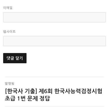
이메일
웹사이트
글
발행됨
[한국사 기출] 제6회 한국사능력검정시험
탐
초급 1번 문제 정답
색