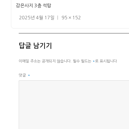
감은사지 3층 석탑
작
전
2025년 4월 17일
95 × 152
성
체
일
크
자
기
답글 남기기
이메일 주소는 공개되지 않습니다.
필수 필드는
*
로 표시됩니다
댓글
*