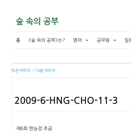
숲 속의 공부
홈
<숲 속의 공부>는?
영어
공무원
일
이전 이미지
다음 이미지
2009-6-HNG-CHO-11-3
제6회 한능검 초급