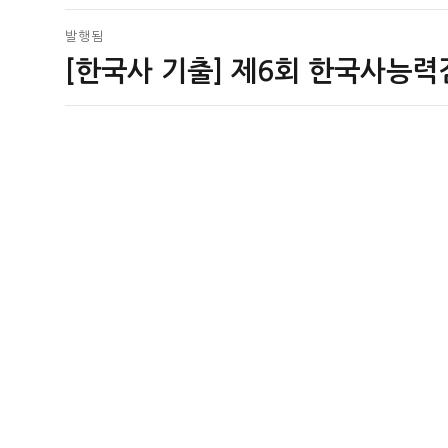
글
발행됨
[한국사 기출] 제6회 한국사능력
탐
색