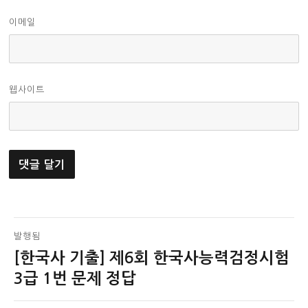
이메일
웹사이트
글
발행됨
[한국사 기출] 제6회 한국사능력검정시험
탐
3급 1번 문제 정답
색