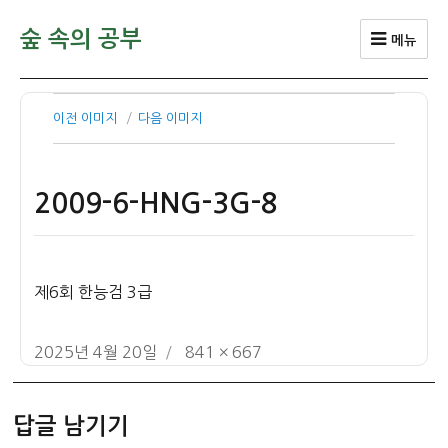
숲 속의 공부
메뉴
이전 이미지
다음 이미지
2009-6-HNG-3G-8
제6회 한능검 3급
작
전
2025년 4월 20일
841 × 667
성
체
일
크
답글 남기기
자
기