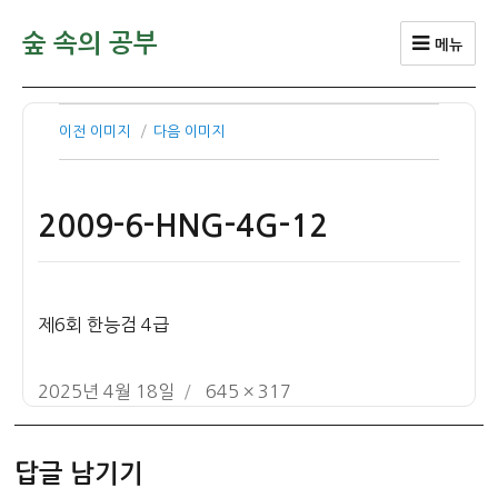
숲 속의 공부
메뉴
이전 이미지
다음 이미지
2009-6-HNG-4G-12
제6회 한능검 4급
작
전
2025년 4월 18일
645 × 317
성
체
일
크
답글 남기기
자
기