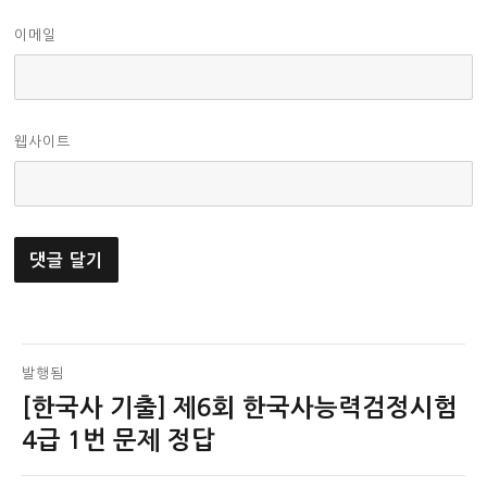
이메일
웹사이트
글
발행됨
[한국사 기출] 제6회 한국사능력검정시험
탐
4급 1번 문제 정답
색