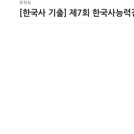
글
발행됨
[한국사 기출] 제7회 한국사능력
탐
색