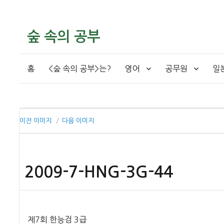
숲 속의 공부
홈
<숲 속의 공부>는?
영어
공무원
일
이전 이미지
다음 이미지
2009-7-HNG-3G-44
제7회 한능검 3급