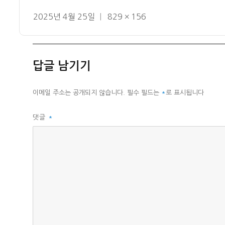
작
전
2025년 4월 25일
829 × 156
성
체
일
크
자
기
답글 남기기
이메일 주소는 공개되지 않습니다.
필수 필드는
*
로 표시됩니다
댓글
*