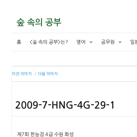
숲 속의 공부
홈
<숲 속의 공부>는?
영어
공무원
일
이전 이미지
다음 이미지
2009-7-HNG-4G-29-1
제7회 한능검 4급 수원 화성