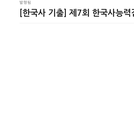
글
발행됨
[한국사 기출] 제7회 한국사능력
탐
색