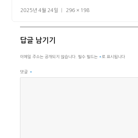
작
전
2025년 4월 24일
296 × 198
성
체
일
크
자
기
답글 남기기
이메일 주소는 공개되지 않습니다.
필수 필드는
*
로 표시됩니다
댓글
*