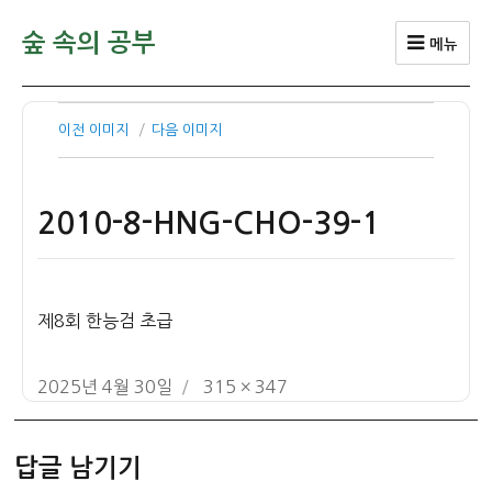
숲 속의 공부
메뉴
이전 이미지
다음 이미지
2010-8-HNG-CHO-39-1
제8회 한능검 초급
작
전
2025년 4월 30일
315 × 347
성
체
일
크
답글 남기기
자
기