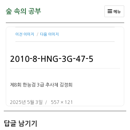
숲 속의 공부
메뉴
이전 이미지
다음 이미지
2010-8-HNG-3G-47-5
제8회 한능검 3급 추사체 김정희
작
전
2025년 5월 3일
557 × 121
성
체
일
크
답글 남기기
자
기