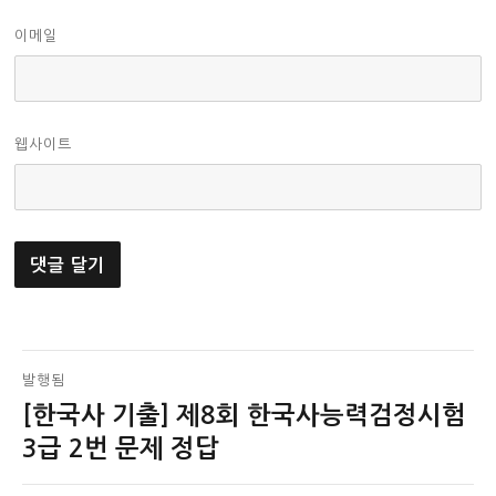
이메일
웹사이트
글
발행됨
[한국사 기출] 제8회 한국사능력검정시험
탐
3급 2번 문제 정답
색