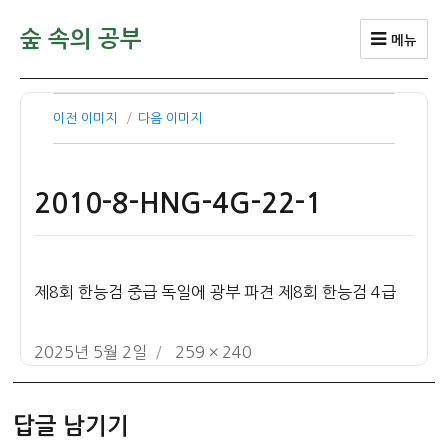
숲 속의 공부
메뉴
이전 이미지
다음 이미지
2010-8-HNG-4G-22-1
제8회 한능검 중급 독일에 광부 파견 제8회 한능검 4급
작
전
2025년 5월 2일
259 × 240
성
체
일
크
답글 남기기
자
기