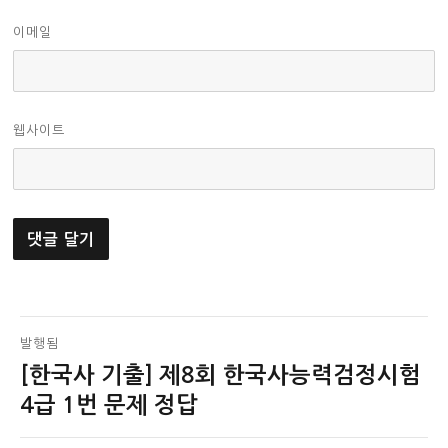
이메일
웹사이트
글
발행됨
[한국사 기출] 제8회 한국사능력검정시험
탐
4급 1번 문제 정답
색