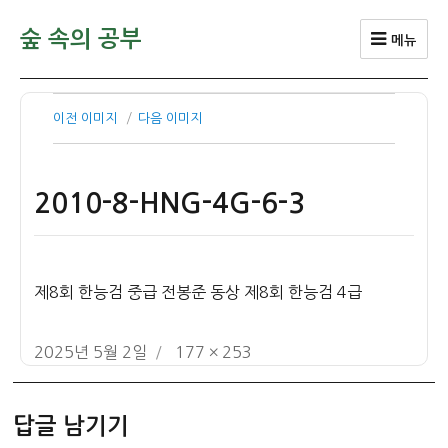
숲 속의 공부
메뉴
이전 이미지
다음 이미지
2010-8-HNG-4G-6-3
제8회 한능검 중급 전봉준 동상 제8회 한능검 4급
작
전
2025년 5월 2일
177 × 253
성
체
일
크
답글 남기기
자
기