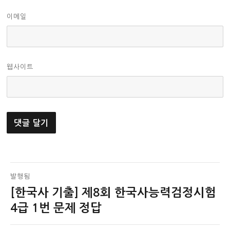
이메일
웹사이트
글
발행됨
[한국사 기출] 제8회 한국사능력검정시험
탐
4급 1번 문제 정답
색