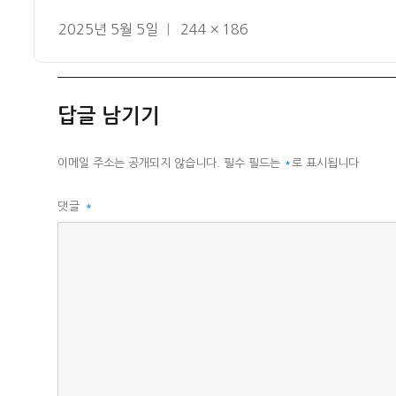
작
전
2025년 5월 5일
244 × 186
성
체
일
크
자
기
답글 남기기
이메일 주소는 공개되지 않습니다.
필수 필드는
*
로 표시됩니다
댓글
*