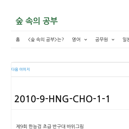
숲 속의 공부
홈
<숲 속의 공부>는?
영어
공무원
일
다음 이미지
2010-9-HNG-CHO-1-1
제9회 한능검 초급 반구대 바위그림