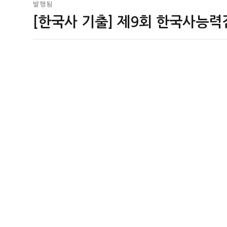
글
발행됨
[한국사 기출] 제9회 한국사능력
탐
색