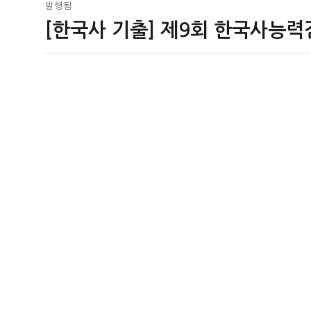
글
발행됨
[한국사 기출] 제9회 한국사능력
탐
색