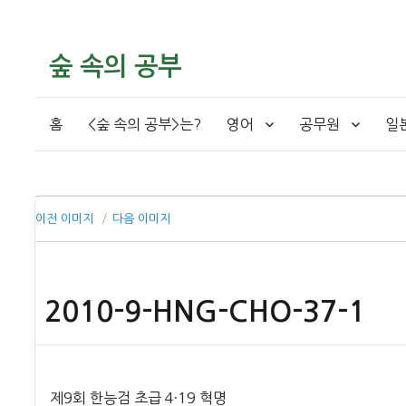
숲 속의 공부
홈
<숲 속의 공부>는?
영어
공무원
일
이전 이미지
다음 이미지
2010-9-HNG-CHO-37-1
제9회 한능검 초급 4·19 혁명