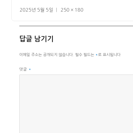
작
전
2025년 5월 5일
250 × 180
성
체
일
크
자
기
답글 남기기
이메일 주소는 공개되지 않습니다.
필수 필드는
*
로 표시됩니다
댓글
*