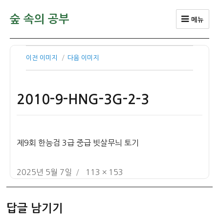
숲 속의 공부
메뉴
이전 이미지
다음 이미지
2010-9-HNG-3G-2-3
제9회 한능검 3급 중급 빗살무늬 토기
작
전
2025년 5월 7일
113 × 153
성
체
일
크
답글 남기기
자
기