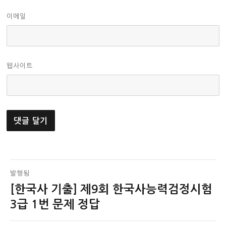
이메일
웹사이트
글
발행됨
[한국사 기출] 제9회 한국사능력검정시험
탐
3급 1번 문제 정답
색