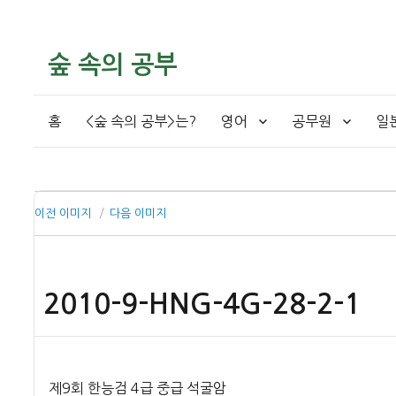
숲 속의 공부
홈
<숲 속의 공부>는?
영어
공무원
일
이전 이미지
다음 이미지
2010-9-HNG-4G-28-2-1
제9회 한능검 4급 중급 석굴암