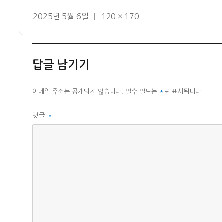
작
전
2025년 5월 6일
120 × 170
성
체
일
크
자
기
답글 남기기
이메일 주소는 공개되지 않습니다.
필수 필드는
*
로 표시됩니다
댓글
*