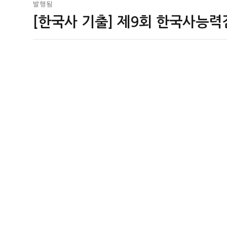
글
발행됨
[한국사 기출] 제9회 한국사능력
탐
색