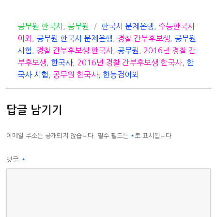
카
태
공무원 한국사
,
공무원
한국사 문제은행
,
수능한국사
테
그
이외
,
공무원 한국사 문제은행
,
경찰 간부후보생
,
공무원
고
시험
,
경찰 간부후보생 한국사
,
공무원
,
2016년 경찰 간
리
부후보생
,
한국사
,
2016년 경찰 간부후보생 한국사
,
한
국사 시험
,
공무원 한국사
,
한능검이외
답글 남기기
이메일 주소는 공개되지 않습니다.
필수 필드는
*
로 표시됩니다
댓글
*