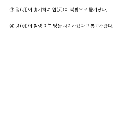
③ 명(明)이 흥기하여 원(元)이 북방으로 쫓겨났다.
④ 명(明)이 철령 이북 땅을 차지하겠다고 통고해왔다.