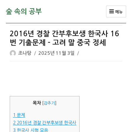
숲 속의 공부
메뉴
2016년 경찰 간부후보생 한국사 16
번 기출문제 – 고려 말 중국 정세
글
작
조나탕
2025년 11월 3일
쓴
성
이
일
자
목차
[
감추기
]
1
문제
2
2016년 경찰 간부후보생 한국사
3
한국사 시험 모음