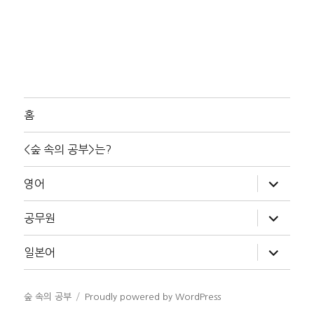
홈
<숲 속의 공부>는?
하
영어
위
메
뉴
하
공무원
확
위
장
메
뉴
하
일본어
확
위
장
메
뉴
확
숲 속의 공부
Proudly powered by WordPress
장