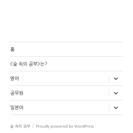
홈
<숲 속의 공부>는?
하
영어
위
메
뉴
하
공무원
확
위
장
메
뉴
하
일본어
확
위
장
메
뉴
확
숲 속의 공부
Proudly powered by WordPress
장