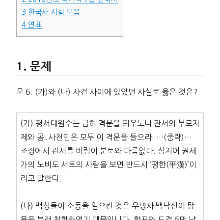
3
한국사 시험 모음
4
연표
문제
문 6. (가)와 (나) 사건 사이에 있었던 사실로 옳은 것은?
(가) 평서대원수는 급히 격문을 띄우노니 관서의 부로자
제와 공․사천민은 모두 이 격문을 들으라. …(중략)…
조정에서 관서를 버림이 분토와 다름없다. 심지어 권세
가의 노비도 서토의 사람을 보면 반드시 ‘평한(平漢)’이
라고 말한다.
(나) 백성들이 소동을 일으킨 것은 우병사 백낙신이 탐
욕을 부려 침학하였기 때문입니다. 환포와 도결 6만 냥