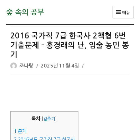
숲 속의 공부
메뉴
2016 국가직 7급 한국사 2책형 6번
기출문제 – 홍경래의 난, 임술 농민 봉
기
글
작
조나탕
2025년 11월 4일
쓴
성
이
일
자
목차
[
감추기
]
1
문제
2
2016년도 국가직 7급 한국사