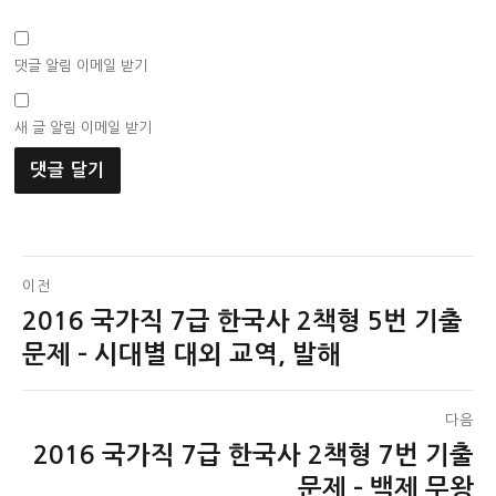
댓글 알림 이메일 받기
새 글 알림 이메일 받기
글
이전
2016 국가직 7급 한국사 2책형 5번 기출
이
탐
전
문제 – 시대별 대외 교역, 발해
색
글:
다음
2016 국가직 7급 한국사 2책형 7번 기출
다
음
문제 – 백제 무왕