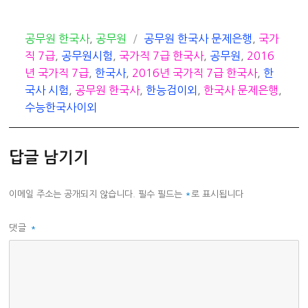
카
태
공무원 한국사
,
공무원
공무원 한국사 문제은행
,
국가
테
그
직 7급
,
공무원시험
,
국가직 7급 한국사
,
공무원
,
2016
고
년 국가직 7급
,
한국사
,
2016년 국가직 7급 한국사
,
한
리
국사 시험
,
공무원 한국사
,
한능검이외
,
한국사 문제은행
,
수능한국사이외
답글 남기기
이메일 주소는 공개되지 않습니다.
필수 필드는
*
로 표시됩니다
댓글
*