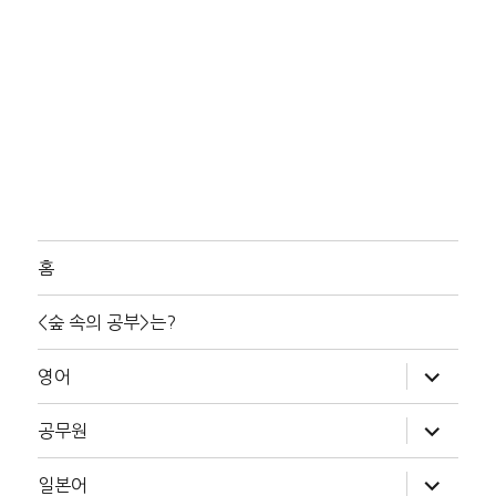
홈
<숲 속의 공부>는?
하
영어
위
메
뉴
하
공무원
확
위
장
메
뉴
하
일본어
확