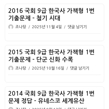
자
9
1
청
급
2016 국회 9급 한국사 가책형 1번
번
동
한
기
기출문제 – 철기 시대
기
국
출
시
글
작
2016
조나탕
2025년 11월 4일
댓글 남기기
사
문
대
쓴
성
국
가
제
이
일
회
책
–
자
9
형
주
급
2015 국회 9급 한국사 가책형 1번
1
먹
한
번
기출문제 – 단군 신화 수록
도
국
기
끼
글
작
2015
조나탕
2025년 10월 16일
댓글 남기기
사
출
가
쓴
성
국
가
문
락
이
일
회
책
제
바
자
9
형
–
퀴
급
2014 국회 9급 한국사 가책형 1번
1
부
한
번
문제 정답 – 유네스코 세계유산
여
국
기