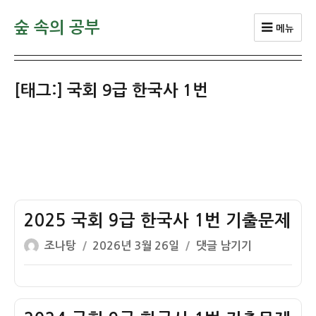
숲 속의 공부
메뉴
[태그:]
국회 9급 한국사 1번
2025 국회 9급 한국사 1번 기출문제
글
작
2025
조나탕
2026년 3월 26일
댓글 남기기
쓴
성
국
이
일
회
자
9
급