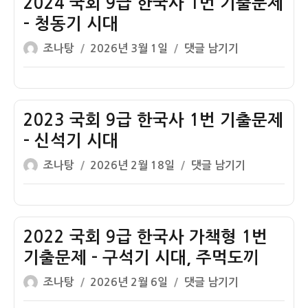
2024 국회 9급 한국사 1번 기출문제
한
– 청동기 시대
국
글
작
2024
조나탕
2026년 3월 1일
댓글 남기기
사
쓴
성
국
1
이
일
회
번
자
9
기
급
2023 국회 9급 한국사 1번 기출문제
출
한
문
– 신석기 시대
국
제
글
작
2023
조나탕
2026년 2월 18일
댓글 남기기
사
쓴
성
국
1
이
일
회
번
자
9
기
급
2022 국회 9급 한국사 가책형 1번
출
한
문
기출문제 – 구석기 시대, 주먹도끼
국
제
글
작
2022
조나탕
2026년 2월 6일
댓글 남기기
사
–
쓴
성
국
1
청