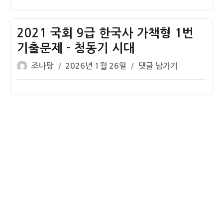
이
일
회
번
동
자
9
기
기
급
2021 국회 9급 한국사 가책형 1번
출
시
한
문
기출문제 – 청동기 시대
대
국
제
글
작
2021
조나탕
2026년 1월 26일
댓글 남기기
사
–
쓴
성
국
가
신
이
일
회
책
석
자
9
형
기
급
1
시
한
번
대
국
기
사
출
가
문
책
제
형
–
1
구
번
석