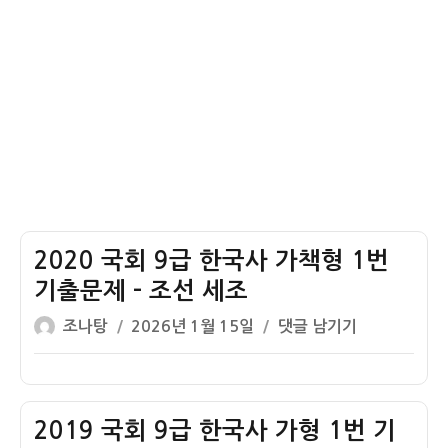
기
기
출
시
문
대,
제
주
–
먹
청
도
동
끼
기
시
대
2020 국회 9급 한국사 가책형 1번
기출문제 – 조선 세조
글
작
2020
조나탕
2026년 1월 15일
댓글 남기기
쓴
성
국
이
일
회
자
9
급
2019 국회 9급 한국사 가형 1번 기