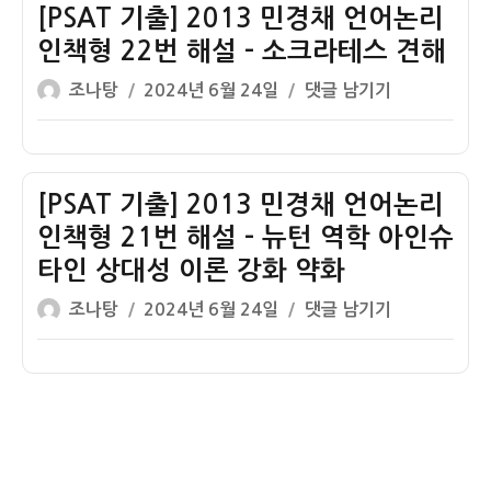
대
책
민
[PSAT 기출] 2013 민경채 언어논리
적
형
경
인책형 22번 해설 – 소크라테스 견해
확
24
채
글
작
[PSAT
조나탕
2024년 6월 24일
댓글 남기기
실
번
언
쓴
성
기
한
해
어
이
일
출]
지
설
논
자
2013
식
–
리
민
[PSAT 기출] 2013 민경채 언어논리
논
트
인
경
증
랜
책
인책형 21번 해설 – 뉴턴 역학 아인슈
채
스
형
타인 상대성 이론 강화 약화
언
지
23
글
작
어
[PSAT
조나탕
2024년 6월 24일
댓글 남기기
방
번
쓴
성
논
기
강
해
이
일
리
출]
화
설
자
인
2013
약
–
책
민
화
단
형
경
풍
22
채
떨