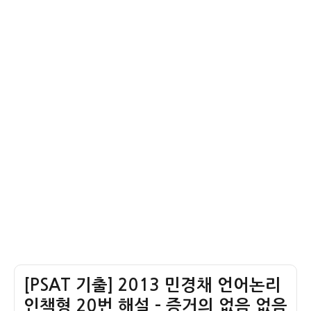
번
언
켜
해
어
강
설
논
화
–
리
약
소
인
화
크
책
라
형
테
21
스
번
견
해
해
설
–
뉴
턴
역
학
[PSAT 기출] 2013 민경채 언어논리
아
인
인책형 20번 해설 – 증거의 없음 없음