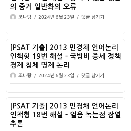
슈
의 증거 일반화의 오류
타
글
작
[PSAT
조나탕
2024년 6월 23일
댓글 남기기
인
쓴
성
기
상
이
일
출]
대
자
2013
성
민
[PSAT 기출] 2013 민경채 언어논리
이
경
론
인책형 19번 해설 – 국방비 증세 정책
채
강
경제 침체 명제 논리
언
화
글
작
어
[PSAT
조나탕
2024년 6월 23일
댓글 남기기
약
쓴
성
논
기
화
이
일
리
출]
자
인
2013
책
민
[PSAT 기출] 2013 민경채 언어논리
형
경
인책형 18번 해설 – 얼음 녹는점 잠열
20
채
추론
번
언