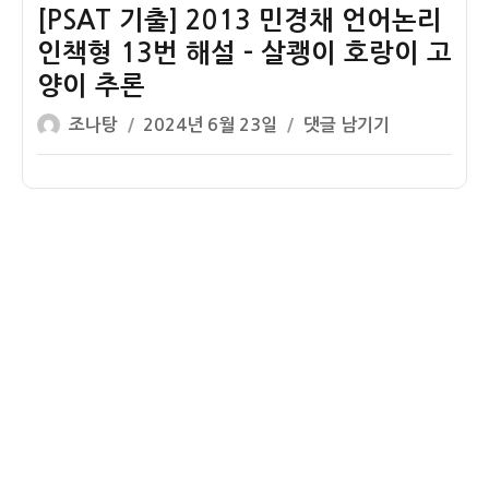
타
국
책
민
[PSAT 기출] 2013 민경채 언어논리
르
북
형
경
인책형 13번 해설 – 살쾡이 호랑이 고
추
부
15
채
양이 추론
론
남
번
언
글
작
부
해
어
[PSAT
조나탕
2024년 6월 23일
댓글 남기기
쓴
성
이
설
논
기
이
일
주
–
리
출]
자
민
연
인
2013
말
책
민
정
형
경
산
14
채
자
번
언
동
해
어
계
설
논
산
–
리
프
세
인
로
포
책
그
표
형