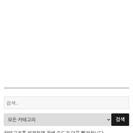
책
이
익
아
형
명
이
6
지
제
훈
번
논
수
해
매
리
속
설
설
–
김
추
공
론
영
방
송
카테고리를 설정하면 검색 속도가 더욱 빨라집니다.