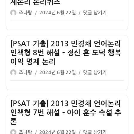
제논리 논리퀴즈
신
번
언
글
작
자
해
어
[PSAT
조나탕
2024년 6월 22일
댓글 남기기
쓴
성
유
설
논
기
이
일
주
–
리
출]
자
의
설
인
2013
탕
책
민
[PSAT 기출] 2013 민경채 언어논리
제
형
경
인책형 8번 해설 – 정신 혼 도덕 행복
당
10
채
이익 명제 논리
업
번
언
글
작
대
해
어
[PSAT
조나탕
2024년 6월 22일
댓글 남기기
쓴
성
일
설
논
기
이
일
본
–
리
출]
자
제
B
인
2013
당
원
책
민
[PSAT 기출] 2013 민경채 언어논리
칙
형
경
인책형 7번 해설 – 아이 훈수 속설 추
추
9
채
론
가
번
언
글
작
전
해
어
[PSAT
조나탕
2024년 6월 22일
댓글 남기기