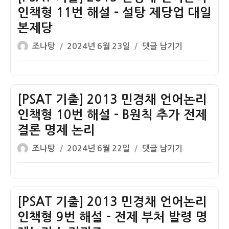
경
인책형 11번 해설 – 설탕 제당업 대일
채
본제당
언
글
작
어
[PSAT
조나탕
2024년 6월 23일
댓글 남기기
쓴
성
논
기
이
일
리
출]
자
인
2013
책
민
[PSAT 기출] 2013 민경채 언어논리
형
경
인책형 10번 해설 – B원칙 추가 전제
12
채
결론 명제 논리
번
언
글
작
해
어
[PSAT
조나탕
2024년 6월 22일
댓글 남기기
쓴
성
설
논
기
이
일
–
리
출]
자
금
인
2013
융
책
민
[PSAT 기출] 2013 민경채 언어논리
위
형
경
인책형 9번 해설 – 전제 부처 발령 명
기
11
채