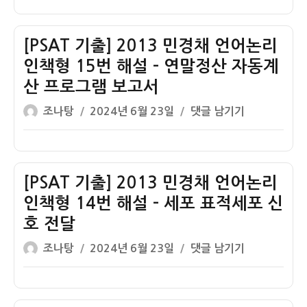
이
일
류
경
–
리
출]
자
제
얼
인
2013
침
음
책
민
[PSAT 기출] 2013 민경채 언어논리
체
녹
형
경
인책형 15번 해설 – 연말정산 자동계
명
는
17
채
산 프로그램 보고서
제
점
번
언
글
작
논
잠
해
어
[PSAT
조나탕
2024년 6월 23일
댓글 남기기
쓴
성
리
열
설
논
기
이
일
추
–
리
출]
자
론
담
인
2013
배
책
민
[PSAT 기출] 2013 민경채 언어논리
흡
형
경
인책형 14번 해설 – 세포 표적세포 신
연
16
채
호 전달
폐
번
언
글
작
암
해
어
[PSAT
조나탕
2024년 6월 23일
댓글 남기기
쓴
성
니
설
논
기
이
일
코
–
리
출]
자
틴
미
인
2013