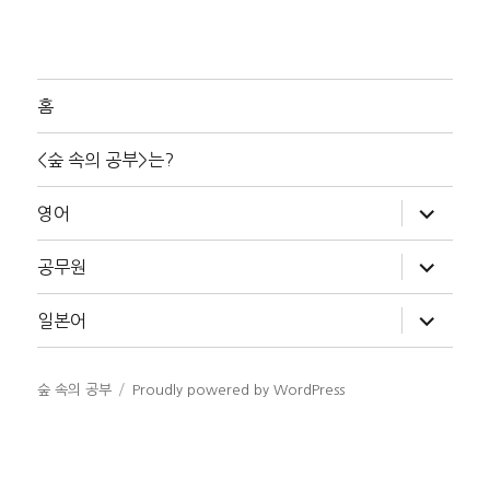
홈
<숲 속의 공부>는?
하
영어
위
메
뉴
하
공무원
확
위
장
메
뉴
하
일본어
확
위
장
메
뉴
확
숲 속의 공부
Proudly powered by WordPress
장