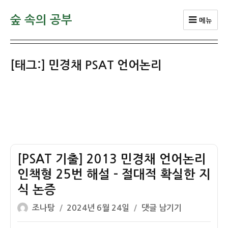
숲 속의 공부
메뉴
[태그:]
민경채 PSAT 언어논리
[PSAT 기출] 2013 민경채 언어논리
인책형 25번 해설 – 절대적 확실한 지
식 논증
글
작
[PSAT
조나탕
2024년 6월 24일
댓글 남기기
쓴
성
기