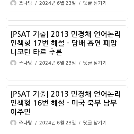
글
작
해
어
[PSAT
조나탕
2024년 6월 23일
댓글 남기기
쓴
성
설
논
기
이
일
–
리
출]
자
증
인
2013
거
책
민
[PSAT 기출] 2013 민경채 언어논리
의
형
경
인책형 17번 해설 – 담배 흡연 폐암
없
19
채
니코틴 타르 추론
음
번
언
글
작
없
해
어
[PSAT
조나탕
2024년 6월 23일
댓글 남기기
쓴
성
음
설
논
기
이
일
의
–
리
출]
자
증
국
인
2013
거
방
책
민
[PSAT 기출] 2013 민경채 언어논리
일
비
형
경
인책형 16번 해설 – 미국 북부 남부
반
증
18
채
이주민
화
세
번
언
글
작
의
정
해
어
[PSAT
조나탕
2024년 6월 23일
댓글 남기기
쓴
성
오
책
설
논
기