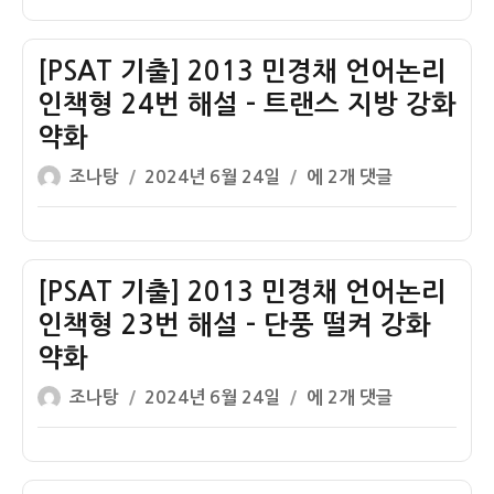
이
일
출]
자
2013
민
[PSAT 기출] 2013 민경채 언어논리
경
인책형 24번 해설 – 트랜스 지방 강화
채
약화
언
글
작
어
[PSAT
조나탕
2024년 6월 24일
에 2개 댓글
쓴
성
논
기
이
일
리
출]
자
인
2013
책
민
[PSAT 기출] 2013 민경채 언어논리
형
경
인책형 23번 해설 – 단풍 떨켜 강화
25
채
약화
번
언
글
작
해
어
[PSAT
조나탕
2024년 6월 24일
에 2개 댓글
쓴
성
설
논
기
이
일
–
리
출]
자
절
인
2013