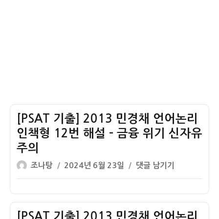
램
적
13
보
세
번
고
포
해
서
신
설
호
–
전
살
달
쾡
이
호
[PSAT 기출] 2013 민경채 언어논리
랑
이
인책형 12번 해설 – 금융 위기 신자유
고
주의
양
글
작
[PSAT
조나탕
2024년 6월 23일
댓글 남기기
이
쓴
성
기
추
이
일
출]
론
자
2013
민
[PSAT 기출] 2013 민경채 언어논리