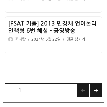
쓴
성
제
설
논
기
이
일
결
–
리
출]
자
론
전
인
2013
명
제
책
민
[PSAT 기출] 2013 민경채 언어논리
제
부
형
경
인책형 6번 해설 – 공영방송
논
처
8
채
글
작
[PSAT
조나탕
2024년 6월 22일
댓글 남기기
리
발
번
언
쓴
성
기
령
해
어
이
일
출]
명
설
논
자
2013
제
–
리
민
논
정
인
경
리
신
책
채
논
혼
형
언
리
도
7
어
퀴
덕
번
글
페이지
1
논
즈
행
해
리
다음
페
복
설
쪽
인
이
–