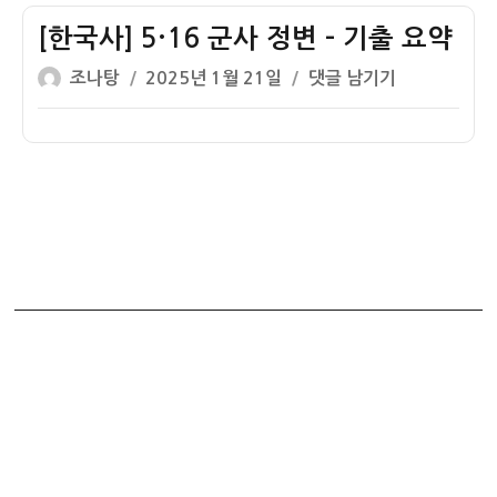
자
능
검
[한국사] 5·16 군사 정변 – 기출 요약
심
글
작
[한
조나탕
2025년 1월 21일
댓글 남기기
화
쓴
성
국
49
이
일
사]
번
자
5·16
해
군
설
사
–
정
김
변
대
–
중
기
정
출
부
요
약