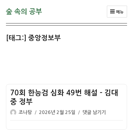
숲 속의 공부
메뉴
[태그:]
중앙정보부
70회 한능검 심화 49번 해설 – 김대
중 정부
글
작
70
조나탕
2026년 2월 25일
댓글 남기기
쓴
성
회
이
일
한