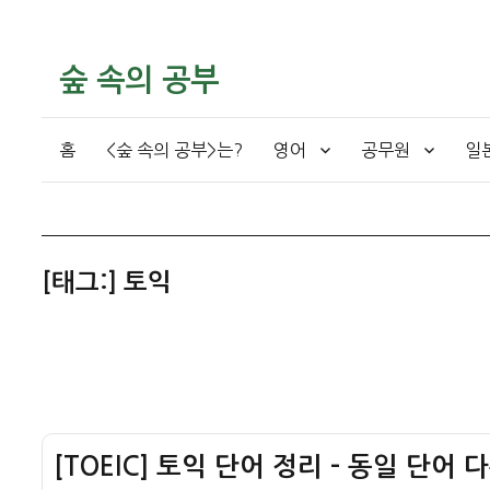
숲 속의 공부
홈
<숲 속의 공부>는?
영어
공무원
일
[태그:]
토익
[TOEIC] 토익 단어 정리 – 동일 단어 