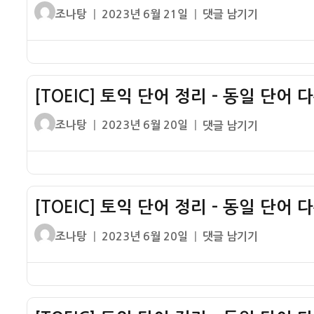
글
작
[TOEIC]
조나탕
2023년 6월 21일
댓글 남기기
쓴
성
토
이
일
익
자
단
어
[TOEIC] 토익 단어 정리 – 동일 단어 
정
리
글
작
[TOEIC]
조나탕
2023년 6월 20일
댓글 남기기
–
쓴
성
토
동
이
일
익
일
자
단
단
어
어
[TOEIC] 토익 단어 정리 – 동일 단어 
정
다
리
글
작
[TOEIC]
조나탕
2023년 6월 20일
댓글 남기기
른
–
쓴
성
토
품
동
이
일
익
사
일
자
단
13
단
어
어