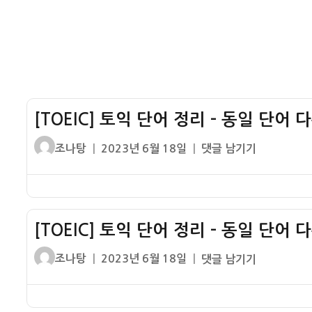
단
어
다
른
품
사
9
[TOEIC] 토익 단어 정리 – 동일 단어 
글
작
[TOEIC]
조나탕
2023년 6월 18일
댓글 남기기
쓴
성
토
이
일
익
자
단
어
[TOEIC] 토익 단어 정리 – 동일 단어 
정
리
글
작
[TOEIC]
조나탕
2023년 6월 18일
댓글 남기기
–
쓴
성
토
동
이
일
익
일
자
단