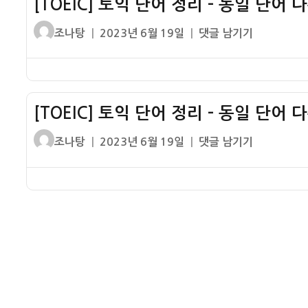
[TOEIC] 토익 단어 정리 – 동일 단어 
정
다
리
글
작
[TOEIC]
조나탕
2023년 6월 19일
댓글 남기기
른
–
쓴
성
토
품
동
이
일
익
사
일
자
단
12
단
어
어
[TOEIC] 토익 단어 정리 – 동일 단어 
정
다
리
글
작
[TOEIC]
조나탕
2023년 6월 19일
댓글 남기기
른
–
쓴
성
토
품
동
이
일
익
사
일
자
단
11
단
어
어
정
다
리
른
–
품
동
사
일
10