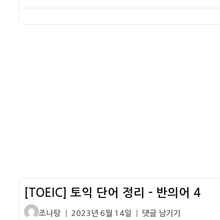
품
동
이
일
익
사
일
자
단
3
단
어
어
정
다
리
른
–
품
동
사
일
2
단
어
다
른
품
사
1
[TOEIC] 토익 단어 정리 – 반의어 4
글
작
[TOEIC]
조나탕
2023년 6월 14일
댓글 남기기