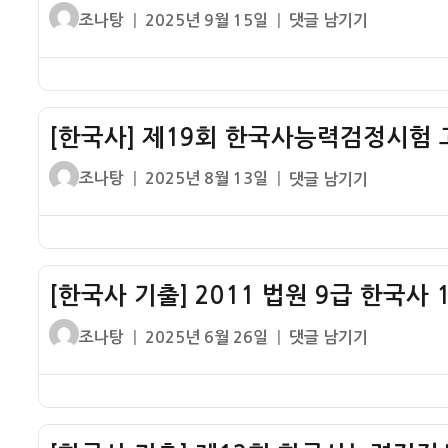
글
작
2014
조나탕
2025년 9월 15일
댓글 남기기
쓴
성
년
이
일
경
자
찰
간
[한국사] 제19회 한국사능력검정시험 고
부
후
글
작
[한
조나탕
2025년 8월 13일
댓글 남기기
보
쓴
성
국
생
이
일
사]
한
자
제
국
19
사
[한국사 기출] 2011 법원 9급 한국사
회
35
한
글
작
[한
조나탕
2025년 6월 26일
댓글 남기기
번
국
쓴
성
국
문
사
이
일
사
제
능
자
기
정
력
출]
답
검