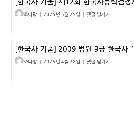
[한국사 기출] 제12회 한국사능력검정
2011
–
정
법
미
글
작
[한
조나탕
2025년 5월 25일
댓글 남기기
시
원
군
쓴
성
국
험
9
정
이
일
사
고
급
시
자
기
급
한
기
출]
47
국
[한국사 기출] 2009 법원 9급 한국사 
경
제
번
사
제
12
문
글
작
[한
조나탕
2025년 4월 28일
댓글 남기기
1
정
회
제
쓴
성
국
책
책
한
정
이
일
사
형
국
답
자
기
3
사
–
출]
번
능
토
2009
문
력
지
법
제
검
개
원
정
정
혁
9
답
시
법
급
험