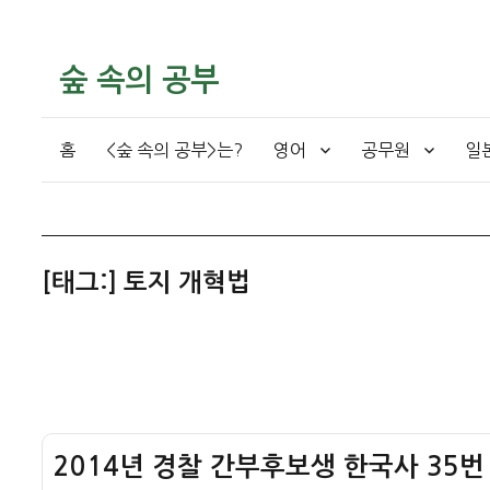
숲 속의 공부
홈
<숲 속의 공부>는?
영어
공무원
일
[태그:]
토지 개혁법
2014년 경찰 간부후보생 한국사 35번