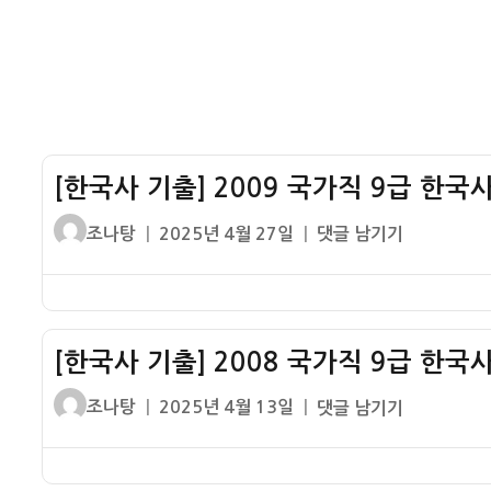
한
고
국
급
사
43
1
번
책
문
형
제
16
[한국사 기출] 2009 국가직 9급 한국
정
번
답
문
글
작
[한
조나탕
2025년 4월 27일
댓글 남기기
제
쓴
성
국
정
이
일
사
답
자
기
출]
[한국사 기출] 2008 국가직 9급 한국
2009
국
글
작
[한
조나탕
2025년 4월 13일
댓글 남기기
가
쓴
성
국
직
이
일
사
9
자
기