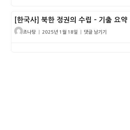
17
국
답
자
기
번
사
출]
문
능
[한국사] 북한 정권의 수립 – 기출 요약
제
제
력
2
정
글
작
[한
조나탕
2025년 1월 18일
댓글 남기기
검
회
답
쓴
성
국
정
한
이
일
사]
시
국
자
북
험
사
한
고
능
정
급
력
권
47
검
의
번
정
수
문
시
립
제
험
–
정
1
기
답
급
출
41
요
번