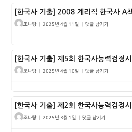
급
출]
한
[한국사 기출] 2008 계리직 한국사 A
2008
국
국
글
작
[한
조나탕
2025년 4월 11일
댓글 남기기
사
가
쓴
성
국
녹
직
이
일
사
책
9
자
기
형
급
출]
19
한
[한국사 기출] 제5회 한국사능력검정시
2008
번
국
계
문
글
작
[한
조나탕
2025년 4월 10일
댓글 남기기
사
리
제
쓴
성
국
안
직
정
이
일
사
책
한
답
자
기
형
국
출]
12
사
[한국사 기출] 제2회 한국사능력검정시험
제
번
A
5
문
글
작
[한
조나탕
2025년 3월 1일
댓글 남기기
책
회
제
쓴
성
국
형
한
정
이
일
사