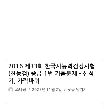
대
출
(한
문
능
제
검)
–
중
신
급
석
1
기
번
시
기
대
출
문
2016 제33회 한국사능력검정시험
제
–
(한능검) 중급 1번 기출문제 – 신석
구
기, 가락바퀴
석
글
작
2016
조나탕
2025년 11월 2일
댓글 남기기
기
쓴
성
제
시
이
일
33
대
자
회