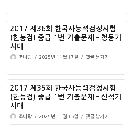
쓴
성
신
급
검
제
이
일
석
1
정
37
자
기
번
시
회
시
기
험
한
2017 제36회 한국사능력검정시험
대
출
(한
국
(한능검) 중급 1번 기출문제 – 청동기
문
능
사
시대
제
검)
능
글
작
–
중
력
2017
조나탕
2025년 11월 17일
댓글 남기기
쓴
성
청
급
검
제
이
일
동
1
정
36
자
기
번
시
회
시
기
험
한
2017 제35회 한국사능력검정시험
대
출
(한
국
(한능검) 중급 1번 기출문제 – 신석기
문
능
사
시대
제
검)
능
글
작
–
중
력
2017
조나탕
2025년 11월 15일
댓글 남기기
쓴
성
구
급
검
제
이
일
석
1
정
35