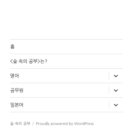
홈
<숲 속의 공부>는?
하
영어
위
메
뉴
하
공무원
확
위
장
메
뉴
하
일본어
확
위
장
메
뉴
확
숲 속의 공부
Proudly powered by WordPress
장