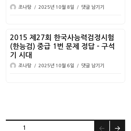
글
작
2015
–
중
력
조나탕
2025년 10월 8일
댓글 남기기
쓴
성
제
신
급
검
이
일
28
석
1
정
자
회
기
번
시
한
시
기
험
2015 제27회 한국사능력검정시험
국
대
출
(한
(한능검) 중급 1번 문제 정답 – 구석
사
문
능
기 시대
능
제
검)
글
작
력
2015
–
중
조나탕
2025년 10월 6일
댓글 남기기
쓴
성
검
제
구
급
이
일
정
27
석
1
자
시
회
기
번
험
한
시
문
(한
국
대
제
능
사
정
검)
능
답
중
력
–
글
페이지
1