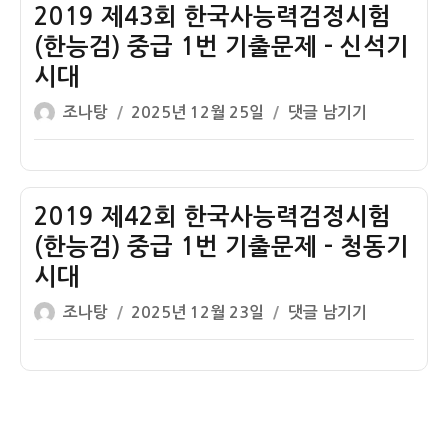
기
험
한
2019 제43회 한국사능력검정시험
출
(한
국
(한능검) 중급 1번 기출문제 – 신석기
문
능
사
시대
제
검)
능
글
작
–
중
력
2019
조나탕
2025년 12월 25일
댓글 남기기
쓴
성
청
급
검
제
이
일
동
1
정
43
자
기
번
시
회
시
기
험
한
2019 제42회 한국사능력검정시험
대
출
(한
국
(한능검) 중급 1번 기출문제 – 청동기
문
능
사
시대
제
검)
능
글
작
–
중
력
2019
조나탕
2025년 12월 23일
댓글 남기기
쓴
성
신
급
검
제
이
일
석
1
정
42
자
기
번
시
회
시
기
험
한
대
출
(한
국