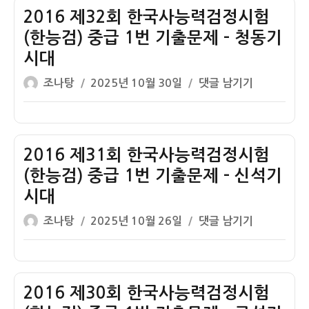
한
2016 제32회 한국사능력검정시험
국
(한능검) 중급 1번 기출문제 – 청동기
사
시대
능
글
작
력
2016
조나탕
2025년 10월 30일
댓글 남기기
쓴
성
검
제
이
일
정
32
자
시
회
험
한
2016 제31회 한국사능력검정시험
(한
국
(한능검) 중급 1번 기출문제 – 신석기
능
사
시대
검)
능
글
작
중
력
2016
조나탕
2025년 10월 26일
댓글 남기기
쓴
성
급
검
제
이
일
1
정
31
자
번
시
회
기
험
한
2016 제30회 한국사능력검정시험
출
(한
국