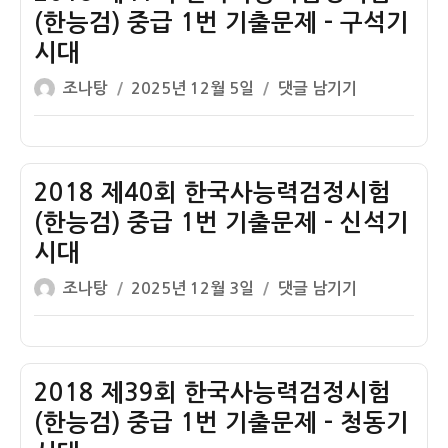
–
(한능검) 중급 1번 기출문제 – 구석기
청
시대
동
글
작
2018
조나탕
2025년 12월 5일
댓글 남기기
기
쓴
성
제
시
이
일
41
대
자
회
한
2018 제40회 한국사능력검정시험
국
(한능검) 중급 1번 기출문제 – 신석기
사
시대
능
글
작
력
2018
조나탕
2025년 12월 3일
댓글 남기기
쓴
성
검
제
이
일
정
40
자
시
회
험
한
2018 제39회 한국사능력검정시험
(한
국
(한능검) 중급 1번 기출문제 – 청동기
능
사