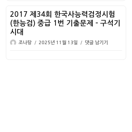
자
기
번
시
회
시
기
험
한
2017 제34회 한국사능력검정시험
대
출
(한
국
(한능검) 중급 1번 기출문제 – 구석기
문
능
사
시대
제
검)
능
글
작
–
중
력
2017
조나탕
2025년 11월 13일
댓글 남기기
쓴
성
신
급
검
제
이
일
석
1
정
34
자
기
번
시
회
시
기
험
한
대
출
(한
국
문
능
사
제
검)
능
–
중
력
청
급
검
동
1
정
기
번
시
시
기
험