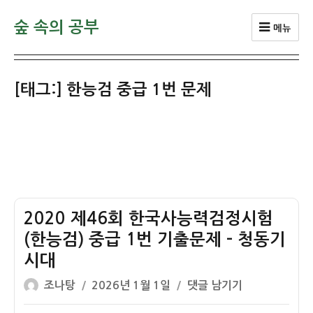
숲 속의 공부
메뉴
[태그:]
한능검 중급 1번 문제
2020 제46회 한국사능력검정시험
(한능검) 중급 1번 기출문제 – 청동기
시대
글
작
2020
조나탕
2026년 1월 1일
댓글 남기기
쓴
성
제