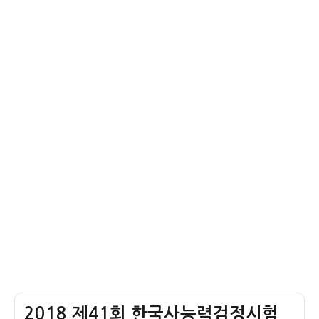
문
능
사
제
검)
능
–
중
력
구
급
검
석
1
정
기
번
시
시
기
험
대
출
(한
문
능
제
검)
–
중
신
급
석
1
기
번
시
기
대
출
문
2018 제41회 한국사능력검정시험
제