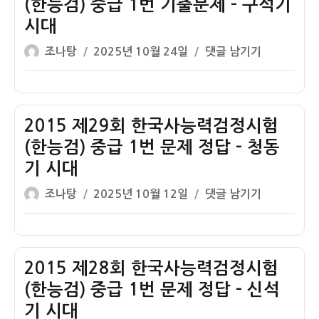
(한능검) 중급 1번 기출문제 – 구석기
문
능
사
시대
제
검)
능
글
작
–
중
력
2016
조나탕
2025년 10월 24일
댓글 남기기
쓴
성
신
급
검
제
이
일
석
1
정
30
자
기,
번
시
회
가
기
험
한
2015 제29회 한국사능력검정시험
락
출
(한
국
(한능검) 중급 1번 문제 정답 – 청동
바
문
능
사
기 시대
퀴
제
검)
능
글
작
–
중
력
2015
조나탕
2025년 10월 12일
댓글 남기기
쓴
성
청
급
검
제
이
일
동
1
정
29
자
기
번
시
회
시
기
험
한
2015 제28회 한국사능력검정시험
대
출
(한
국
(한능검) 중급 1번 문제 정답 – 신석
문
능
사
기 시대
제
검)
능