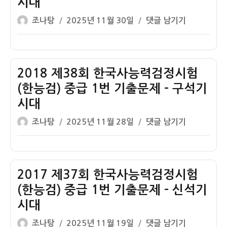
시대
검)
능
글
작
중
력
2018
조나탕
2025년 11월 30일
댓글 남기기
쓴
성
급
검
제
이
일
1
정
39
자
번
시
회
기
험
한
2018 제38회 한국사능력검정시험
출
(한
국
(한능검) 중급 1번 기출문제 – 구석기
문
능
사
시대
제
검)
능
글
작
–
중
력
2018
조나탕
2025년 11월 28일
댓글 남기기
쓴
성
구
급
검
제
이
일
석
1
정
38
자
기
번
시
회
시
기
험
한
2017 제37회 한국사능력검정시험
대
출
(한
국
(한능검) 중급 1번 기출문제 – 신석기
문
능
사
시대
제
검)
능
글
작
–
중
력
2017
조나탕
2025년 11월 19일
댓글 남기기