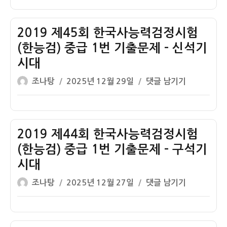
이
일
46
자
회
한
2019 제45회 한국사능력검정시험
국
(한능검) 중급 1번 기출문제 – 신석기
사
시대
능
글
작
력
2019
조나탕
2025년 12월 29일
댓글 남기기
쓴
성
검
제
이
일
정
45
자
시
회
험
한
2019 제44회 한국사능력검정시험
(한
국
(한능검) 중급 1번 기출문제 – 구석기
능
사
시대
검)
능
글
작
중
력
2019
조나탕
2025년 12월 27일
댓글 남기기
쓴
성
급
검
제
이
일
1
정
44
자
번
시
회