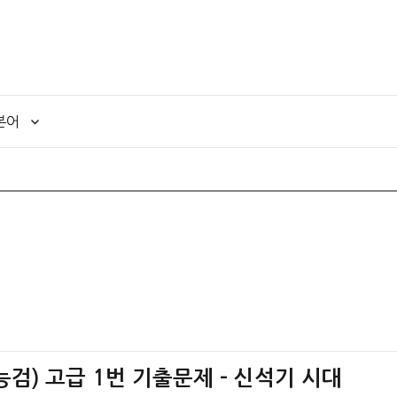
본어
검) 고급 1번 기출문제 – 신석기 시대