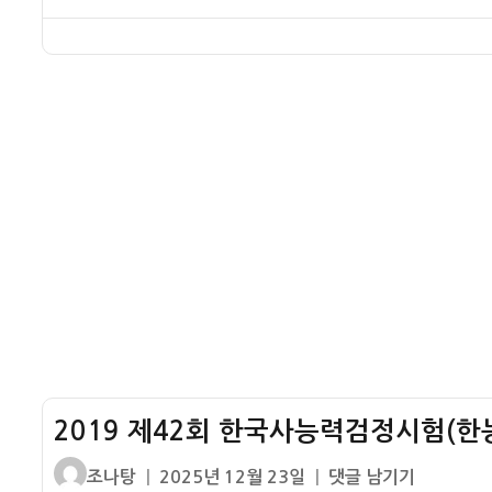
능
기
력
출
이
일
42
검)
시
검
문
자
회
중
대
정
제
한
급
시
–
국
1
험
신
사
번
(한
석
능
기
능
기
력
출
검)
시
검
문
초
대
정
제
급
시
–
1
험
신
번
(한
석
기
능
기
출
검)
시
문
고
대
2019 제42회 한국사능력검정시험(한능
제
급
–
1
글
작
2019
조나탕
2025년 12월 23일
댓글 남기기
구
번