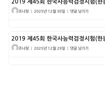
2019 제45회 한국사능력검정시험(한능
국
1
험
사
번
글
작
2019
조나탕
2025년 12월 30일
댓글 남기기
(한
능
기
쓴
성
제
능
력
출
이
일
45
검)
검
문
자
회
중
정
제
한
급
시
2019 제45회 한국사능력검정시험(한능
–
국
1
험
신
사
번
글
작
2019
조나탕
2025년 12월 29일
댓글 남기기
(한
석
능
기
쓴
성
제
능
기
력
출
이
일
45
검)
시
검
문
자
회
초
대
정
제
한
급
시
–
국
1
험
청
사
번
(한
동
능
기
능
기
력
출
검)
시
검
문
고