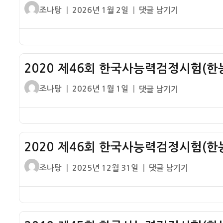
글
작
2020
조나탕
2026년 1월 2일
댓글 남기기
쓴
성
제
이
일
46
자
회
한
2020 제46회 한국사능력검정시험(한능
국
사
글
작
2020
조나탕
2026년 1월 1일
댓글 남기기
능
쓴
성
제
력
이
일
46
검
자
회
정
한
시
2020 제46회 한국사능력검정시험(한능
국
험
사
글
작
2020
조나탕
2025년 12월 31일
댓글 남기기
(한
능
쓴
성
제
능
력
이
일
46
검)
검
자
회
고
정
한
급
시