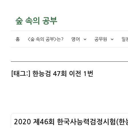
숲 속의 공부
홈
<숲 속의 공부>는?
영어
공무원
일
[태그:]
한능검 47회 이전 1번
2020 제46회 한국사능력검정시험(한능