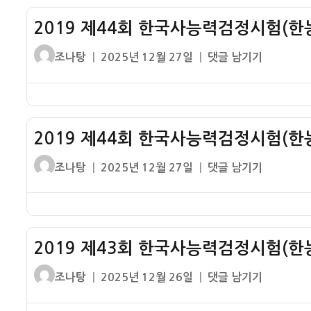
시
정
한
대
시
2019 제44회 한국사능력검정시험(한능
국
험
사
글
작
2019
조나탕
2025년 12월 27일
댓글 남기기
(한
능
쓴
성
제
능
력
이
일
44
검)
검
자
회
초
정
한
급
시
2019 제44회 한국사능력검정시험(한능
국
1
험
사
번
글
작
2019
조나탕
2025년 12월 27일
댓글 남기기
(한
능
기
쓴
성
제
능
력
출
이
일
44
검)
검
문
자
회
고
정
제
한
급
시
2019 제43회 한국사능력검정시험(한능
–
국
1
험
구
사
번
글
작
2019
조나탕
2025년 12월 26일
댓글 남기기
(한
석
능
기
쓴
성
제
능
기
력
출
이
일
43