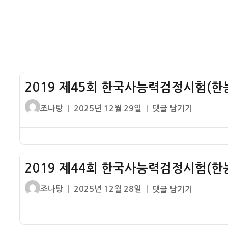
대
정
제
급
시
–
1
험
청
번
(한
동
기
능
기
출
검)
시
문
중
대
2019 제45회 한국사능력검정시험(한능
제
급
–
1
글
작
2019
조나탕
2025년 12월 29일
댓글 남기기
청
번
쓴
성
제
동
기
이
일
45
기
출
자
회
시
문
한
대
2019 제44회 한국사능력검정시험(한능
제
국
–
사
글
작
2019
조나탕
2025년 12월 28일
댓글 남기기
신
능
쓴
성
제
석
력
이
일
44
기
검
자
회