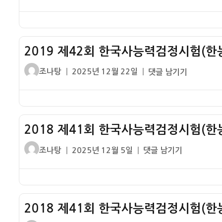
쓴
성
제
석
기
이
일
42
기
출
자
회
시
문
한
대
2019 제42회 한국사능력검정시험(한능
제
국
–
사
글
작
2019
조나탕
2025년 12월 22일
댓글 남기기
구
능
쓴
성
제
석
력
이
일
42
기
검
자
회
시
정
한
대
시
2018 제41회 한국사능력검정시험(한능
국
험
사
글
작
2018
조나탕
2025년 12월 5일
댓글 남기기
(한
능
쓴
성
제
능
력
이
일
41
검)
검
자
회
중
정
한
급
시
2018 제41회 한국사능력검정시험(한능
국
1
험
사