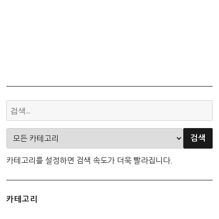
출
조
문
제
–
동
예
10
월
무
천
카테고리를 설정하면 검색 속도가 더욱 빨라집니다.
카테고리