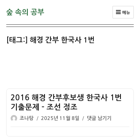
숲 속의 공부
메뉴
[태그:]
해경 간부 한국사 1번
2016 해경 간부후보생 한국사 1번
기출문제 – 조선 정조
글
작
2016
조나탕
2025년 11월 8일
댓글 남기기
쓴
성
해
이
일
경