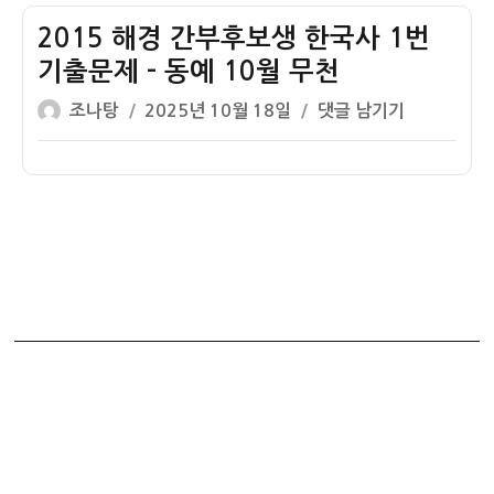
자
간
부
2015 해경 간부후보생 한국사 1번
후
기출문제 – 동예 10월 무천
보
글
작
2015
조나탕
2025년 10월 18일
댓글 남기기
생
쓴
성
해
한
이
일
경
국
자
간
사
부
1
후
번
보
기
생
출
한
문
국
제
사
–
1
조
번
선
기
정