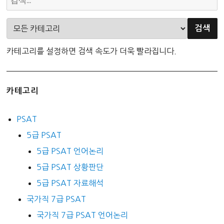
두
성
소
경
리
0
의
개
사
념
카테고리를 설정하면 검색 속도가 더욱 빨라집니다.
소
셈
통
범
추
추
카테고리
론
론
문
PSAT
제
5급 PSAT
5급 PSAT 언어논리
5급 PSAT 상황판단
5급 PSAT 자료해석
국가직 7급 PSAT
국가직 7급 PSAT 언어논리