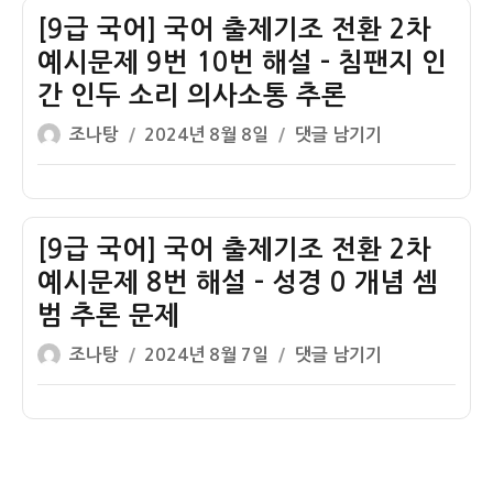
해
9
국
[9급 국어] 국어 출제기조 전환 2차
설
번
어
–
예시문제 9번 10번 해설 – 침팬지 인
10
출
한
간 인두 소리 의사소통 추론
번
제
글
글
작
문
기
[9
조나탕
2024년 8월 8일
댓글 남기기
소
쓴
성
제
조
급
설
이
일
해
전
국
필
자
설
환
어]
사
–
2
국
[9급 국어] 국어 출제기조 전환 2차
이
차
어
예시문제 8번 해설 – 성경 0 개념 셈
집
예
출
범 추론 문제
트
시
제
글
작
벽
문
기
[9
조나탕
2024년 8월 7일
댓글 남기기
쓴
성
화
제
조
급
이
일
11
전
국
자
번
환
어]
12
2
국
번
차
어