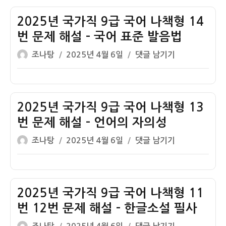
자
가
직
2025년 국가직 9급 국어 나책형 14
9
번 문제 해설 – 국어 표준 발음법
급
글
작
2025
조나탕
2025년 4월 6일
댓글 남기기
국
쓴
성
년
어
이
일
국
가
자
가
책
직
2025년 국가직 9급 국어 나책형 13
형
9
2
번 문제 해설 – 언어의 자의성
급
번
글
작
2025
조나탕
2025년 4월 6일
댓글 남기기
국
문
쓴
성
년
어
제
이
일
국
나
해
자
가
책
설
직
2025년 국가직 9급 국어 나책형 11
형
–
9
14
번 12번 문제 해설 – 한글소설 필사
어
급
번
간
글
작
2025