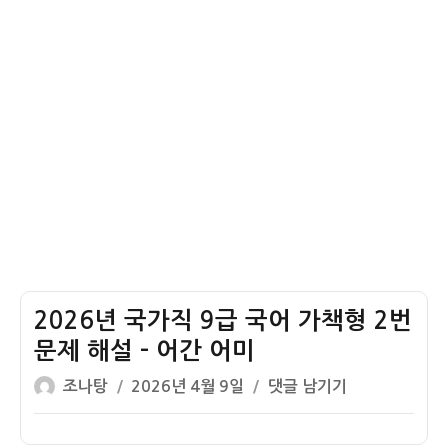
설
형
–
9
추
번
상
10
체
번
이
문
상
제
색
해
각
설
–
과
학
2026년 국가직 9급 국어 가책형 2번
이
론
문제 해설 – 어간 어미
입
글
작
2026
조나탕
2026년 4월 9일
댓글 남기기
증
쓴
성
년
반
이
일
국
증