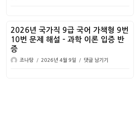
–
쓴
성
년
6
지
이
일
국
번
하
자
가
해
국
직
2026년 국가직 9급 국어 가책형 9번
설
대
9
–
10번 문제 해설 – 과학 이론 입증 반
적
급
성
퇴
증
국
이
치
글
작
어
2026
조나탕
2026년 4월 9일
댓글 남기기
름
설
쓴
성
가
년
화
이
일
책
국
자
형
가
12
직
번
9
13
급
번
국
문
어
제
가
해
책