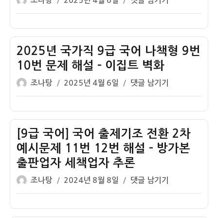
조나탕
2025년 4월 6일
댓글 남기기
국
문
어
쓴
성
년
어
제
미
이
일
국
나
해
자
가
책
설
직
2025년 국가직 9급 국어 나책형 9번
형
–
9
13
10번 문제 해설 – 이집트 벽화
국
급
번
어
글
작
2025
조나탕
2025년 4월 6일
댓글 남기기
국
문
표
쓴
성
년
어
제
준
이
일
국
나
해
발
자
가
책
설
음
직
[9급 국어] 국어 출제기조 전환 2차
형
–
법
9
11
예시문제 11번 12번 해설 – 방가본
언
급
번
어
출판업자 세책업자 추론
국
12
의
글
작
어
[9
조나탕
2024년 8월 8일
댓글 남기기
번
자
쓴
성
나
급
문
의
이
일
책
국
제
성
자
형
어]