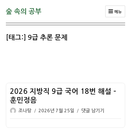
숲 속의 공부
메뉴
[태그:]
9급 추론 문제
2026 지방직 9급 국어 18번 해설 –
훈민정음
글
작
2026
조나탕
2026년 7월 25일
댓글 남기기
쓴
성
지
이
일
방