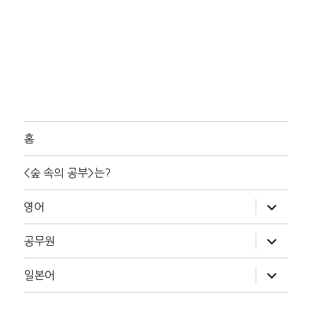
홈
<숲 속의 공부>는?
하
영어
위
메
뉴
하
공무원
확
위
장
메
뉴
하
일본어
확
위
장
메
뉴