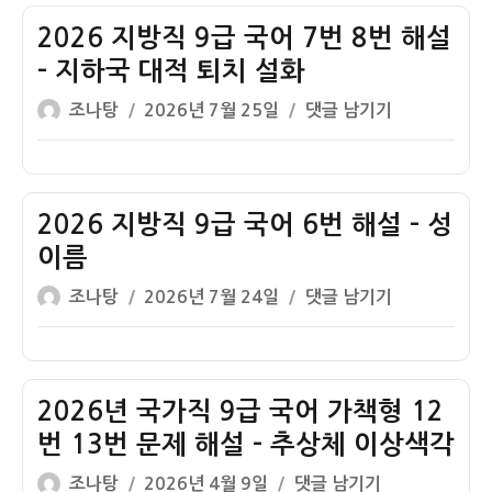
자
직
9
2026 지방직 9급 국어 7번 8번 해설
급
– 지하국 대적 퇴치 설화
국
글
작
2026
조나탕
2026년 7월 25일
댓글 남기기
어
쓴
성
지
18
이
일
방
번
자
직
해
9
2026 지방직 9급 국어 6번 해설 – 성
설
급
–
이름
국
훈
글
작
2026
조나탕
2026년 7월 24일
댓글 남기기
어
민
쓴
성
지
7
정
이
일
방
번
음
자
직
8
9
2026년 국가직 9급 국어 가책형 12
번
급
해
번 13번 문제 해설 – 추상체 이상색각
국
설
글
작
2026
조나탕
2026년 4월 9일
댓글 남기기
어