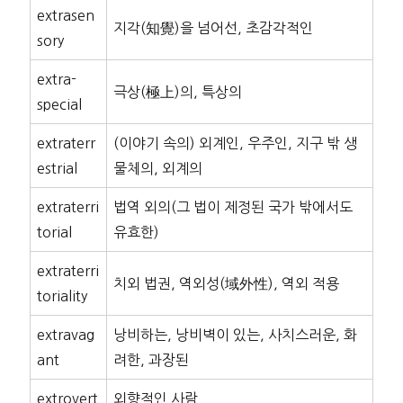
extrasen
지각(知覺)을 넘어선, 초감각적인
sory
extra-
극상(極上)의, 특상의
special
extraterr
(이야기 속의) 외계인, 우주인, 지구 밖 생
estrial
물체의, 외계의
extraterri
법역 외의(그 법이 제정된 국가 밖에서도
torial
유효한)
extraterri
치외 법권, 역외성(域外性), 역외 적용
toriality
extravag
낭비하는, 낭비벽이 있는, 사치스러운, 화
ant
려한, 과장된
extrovert
외향적인 사람