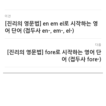
글
이전
[진리의 영문법] en em el로 시작하는 영
이
탐
전
어 단어 (접두사 en-, em-, el-)
색
글:
다음
[진리의 영문법] fore로 시작하는 영어 단
다
음
어 (접두사 fore-)
글: