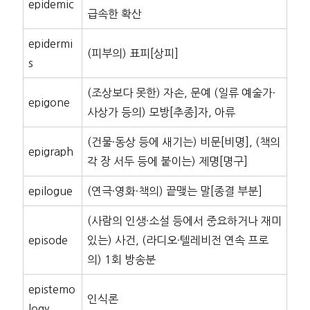
epidemic
급속한 확산
epidermi
(피부의) 표피[상피]
s
(조상보다 못한) 자손, 문예 (일류 예술가·
epigone
사상가 등의) 모방[추종]자, 아류
(건물·동상 등에 새기는) 비문[비명], (책의
epigraph
각 장 서두 등에 붙이는) 제명[명구]
epilogue
(연극·영화·책의) 끝맺는 말[종결 부분]
(사람의 인생·소설 등에서 중요하거나 재미
episode
있는) 사건, (라디오·텔레비전 연속 프로
의) 1회 방송분
epistemo
인식론
logy