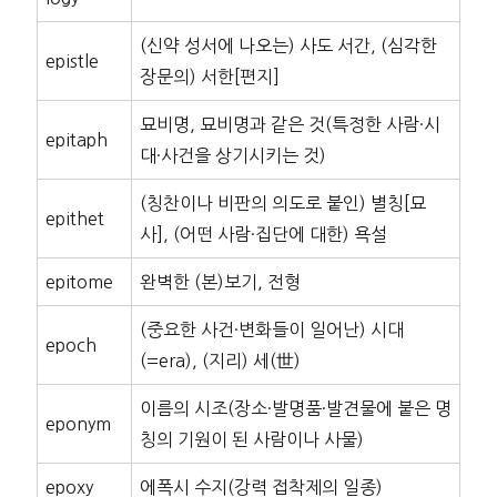
(신약 성서에 나오는) 사도 서간, (심각한
epistle
장문의) 서한[편지]
묘비명, 묘비명과 같은 것(특정한 사람·시
epitaph
대·사건을 상기시키는 것)
(칭찬이나 비판의 의도로 붙인) 별칭[묘
epithet
사], (어떤 사람·집단에 대한) 욕설
epitome
완벽한 (본)보기, 전형
(중요한 사건·변화들이 일어난) 시대
epoch
(=era), (지리) 세(世)
이름의 시조(장소·발명품·발견물에 붙은 명
eponym
칭의 기원이 된 사람이나 사물)
epoxy
에폭시 수지(강력 접착제의 일종)