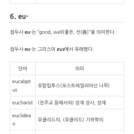
eu-
접두사
는 “good, well(좋은, 선(善)”을 의미한다.
eu-
접두사
는 그리스어
에서 유래했다.
eu-
eus
단어
의미
eucalypt
유칼립투스(오스트레일리아산 나무)
us
eucharist
(천주교 등에서의) 성체 성사, 성체
euclidea
유클리드의, (유클리드) 기하학의
n