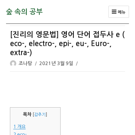
숲 속의 공부
메뉴
[진리의 영문법] 영어 단어 접두사 e (
eco-, electro-, epi-, eu-, Euro-,
extra-)
글
작
조나탕
2021년 3월 9일
쓴
성
이
일
자
목차
[
감추기
]
1
개요
2
eco-