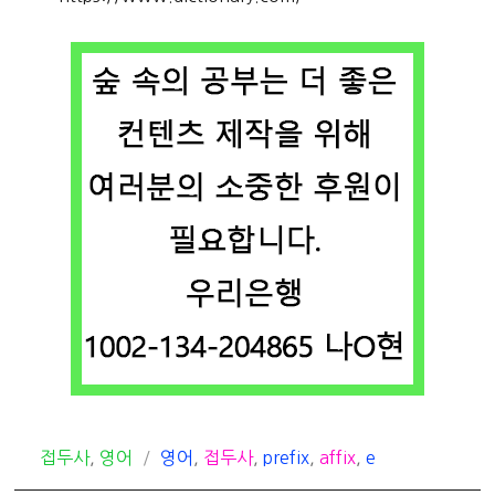
카
태
접두사
,
영어
영어
,
접두사
,
prefix
,
affix
,
e
테
그