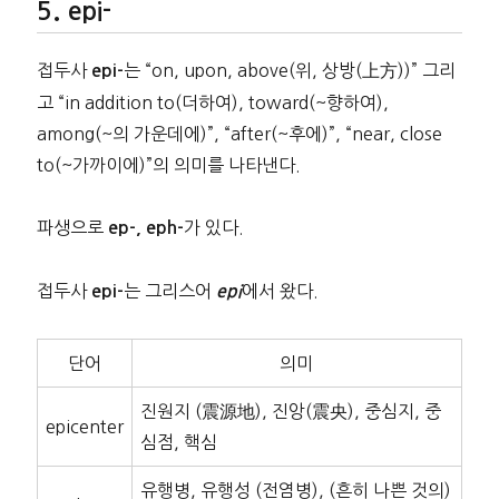
epi-
접두사
는 “on, upon, above(위, 상방(上方))” 그리
epi-
고 “in addition to(더하여), toward(~향하여),
among(~의 가운데에)”, “after(~후에)”, “near, close
to(~가까이에)”의 의미를 나타낸다.
파생으로
가 있다.
ep-, eph-
접두사
는 그리스어
에서 왔다.
epi-
epi
단어
의미
진원지 (震源地), 진앙(震央), 중심지, 중
epicenter
심점, 핵심
유행병, 유행성 (전염병), (흔히 나쁜 것의)