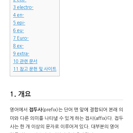
3
electro-
4
en-
5
epi-
6
eu-
7
Euro-
8
ex-
9
extra-
10
관련 문서
11
참고 문헌 및 사이트
개요
영어에서
(prefix)는 단어 맨 앞에 결합되어 본래 의
접두사
미와 다른 의미를 나타낼 수 있게 하는 접사(affix)다. 접두
사는 한 개 이상의 문자로 이루어져 있다. 대부분의 영어