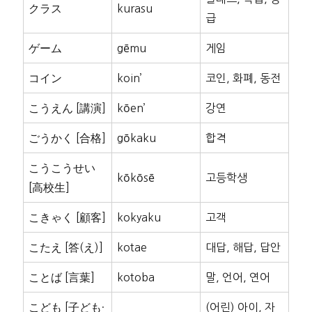
クラス
kurasu
급
ゲーム
gēmu
게임
コイン
koin’
코인, 화폐, 동전
こうえん [講演]
kōen’
강연
ごうかく [合格]
gōkaku
합격
こうこうせい
kōkōsē
고등학생
[高校生]
こきゃく [顧客]
kokyaku
고객
こたえ [答(え)]
kotae
대답, 해답, 답안
ことば [言葉]
kotoba
말, 언어, 연어
こども [子ども·
(어린) 아이, 자