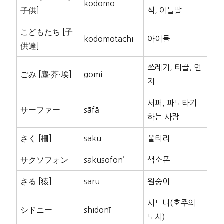
kodomo
子供]
식, 아들딸
こどもたち [子
kodomotachi
아이들
供達]
쓰레기, 티끌, 먼
ごみ [塵·芥·埃]
gomi
지
서퍼, 파도타기
サーファー
sāfā
하는 사람
さく [柵]
saku
울타리
サクソフォン
sakusofon’
색소폰
さる [猿]
saru
원숭이
시드니(호주의
シドニー
shidonī
도시)