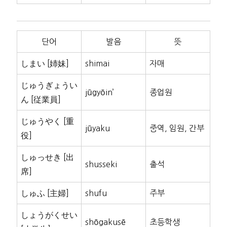
단어
발음
뜻
しまい [姉妹]
shimai
자매
じゅうぎょうい
jūgyōin’
종업원
ん [従業員]
じゅうやく [重
jūyaku
중역, 임원, 간부
役]
しゅっせき [出
shusseki
출석
席]
しゅふ [主婦]
shufu
주부
しょうがくせい
shōgakusē
초등학생