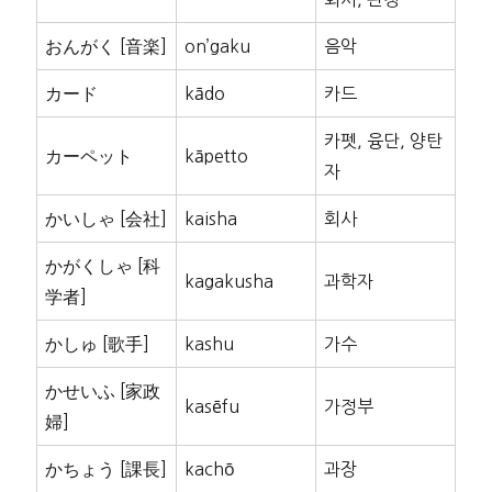
おんがく [音楽]
on’gaku
음악
カード
kādo
카드
카펫, 융단, 양탄
カーペット
kāpetto
자
かいしゃ [会社]
kaisha
회사
かがくしゃ [科
kagakusha
과학자
学者]
かしゅ [歌手]
kashu
가수
かせいふ [家政
kasēfu
가정부
婦]
かちょう [課長]
kachō
과장