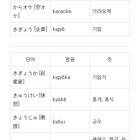
からオケ [空オ
karaoke
가라오케
ケ]
きぎょう [企業]
kigyō
기업
단어
발음
뜻
きぎょうか [起
kigyōka
기업가
業家]
きゅうけい [休
kyūkē
휴게, 휴식
憩]
きょうじゅ [教
kyōju
교수
授]
클래스, 학급, 등