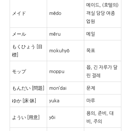
메이드, (호텔의)
メイド
mēdo
객실 담당 여종
업원
メール
mēru
메일
もくひょう [目
mokuhyō
목표
標]
몹, 긴 자루가 달
モップ
moppu
린 걸레
もんだい [問題]
mon’dai
문제
ゆか [床·牀]
yuka
마루
용의, 준비, 대
ようい [用意]
yōi
비, 주의