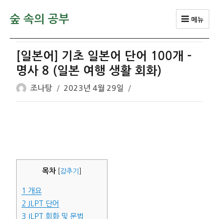
숲 속의 공부
메뉴
[일본어] 기초 일본어 단어 100개 –
명사 8 (일본 여행 생활 회화)
글
작
조나탕
2023년 4월 29일
쓴
성
이
일
자
목차
[
감추기
]
1
개요
2
JLPT 단어
3
JLPT 회화 및 문법