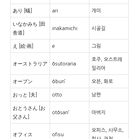
あり [蟻]
ari
개미
いなかみち [田
inakamichi
시골길
舎道]
え [絵·画]
e
그림
호주, 오스트레
オーストラリア
ōsutoraria
일리아
オーブン
ōbun’
오븐, 화로
おっと [夫]
otto
남편
おとうさん [お
otōsan’
아버지
父さん]
오피스, 사무소,
オフィス
ofisu
회사, 관청