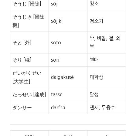
そうじ [掃除]
sōji
청소
そうじき [掃除
sōjiki
청소기
機]
밖, 바깥, 겉, 외
そと [外]
soto
부
そり [橇]
sori
썰매
だいがくせい
daigakusē
대학생
[大学生]
たっせい [達成]
tassē
달성
ダンサー
dan’sā
댄서, 무용수