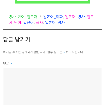
카
태
명사
,
단어
,
일본어
일본어_회화
,
일본어
,
명사
,
일본
테
그
어_단어
,
일단어
,
품사
,
일본어_명사
고
리
답글 남기기
이메일 주소는 공개되지 않습니다.
필수 필드는
*
로 표시됩니다
댓글
*