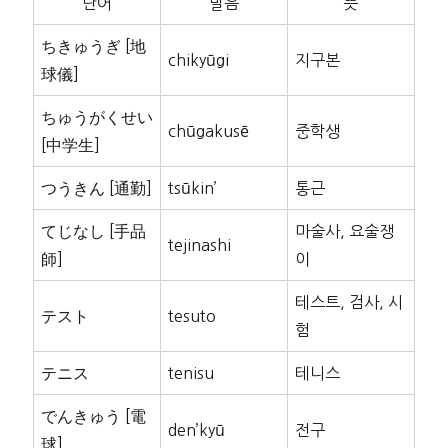
단어
발음
뜻
ちきゅうぎ [地
chikyūgi
지구본
球儀]
ちゅうがくせい
chūgakusē
중학생
[中学生]
つうきん [通勤]
tsūkin’
통근
てじなし [手品
마술사, 요술쟁
tejinashi
師]
이
테스트, 검사, 시
テスト
tesuto
험
テニス
tenisu
테니스
でんきゅう [電
den’kyū
전구
球]