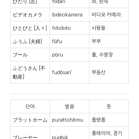
ひだり [左]
hidari
좌, 왼쪽
ビデオカメラ
bideokamera
비디오 카메라
ひとびと [人々]
hitobito
사람들
ふうふ [夫婦]
fūfu
부부
プール
pūru
풀, 수영장
ふどうさん [不
fudōsan’
부동산
動産]
단어
발음
뜻
プラットホーム
purattohōmu
플랫폼
플레이어, 경기
プレーヤー
purēyā