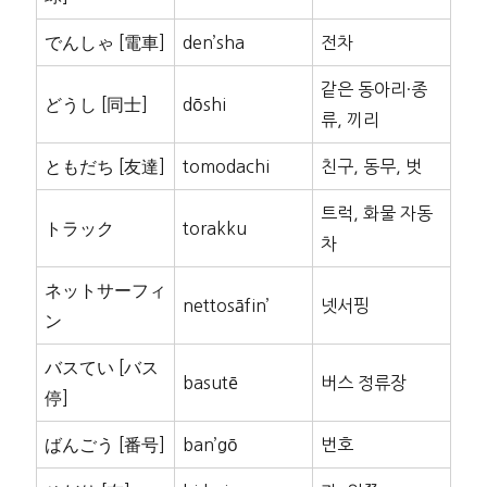
でんしゃ [電車]
den’sha
전차
같은 동아리·종
どうし [同士]
dōshi
류, 끼리
ともだち [友達]
tomodachi
친구, 동무, 벗
트럭, 화물 자동
トラック
torakku
차
ネットサーフィ
nettosāfin’
넷서핑
ン
バスてい [バス
basutē
버스 정류장
停]
ばんごう [番号]
ban’gō
번호