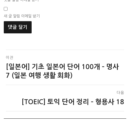
새 글 알림 이메일 받기
글
이전
[일본어] 기초 일본어 단어 100개 – 명사
이
탐
전
7 (일본 여행 생활 회화)
색
글:
다음
[TOEIC] 토익 단어 정리 – 형용사 18
다
음
글: