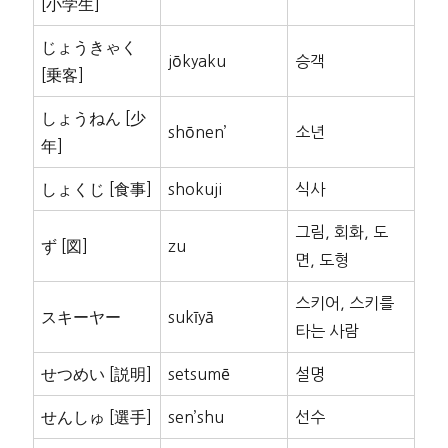
[小学生]
じょうきゃく
jōkyaku
승객
[乗客]
しょうねん [少
shōnen’
소년
年]
しょくじ [食事]
shokuji
식사
그림, 회화, 도
ず [図]
zu
면, 도형
스키어, 스키를
スキーヤー
sukīyā
타는 사람
せつめい [説明]
setsumē
설명
せんしゅ [選手]
sen’shu
선수