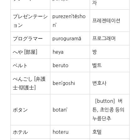
자
プレゼンテーシ
purezen’tēsho
프레젠테이션
ョン
n’
プログラマー
puroguramā
프로그래머
へや [部屋]
heya
방
ベルト
beruto
벨트
べんごし [弁護
ben’goshi
변호사
士·辯護士]
［button］버
ボタン
botan’
튼, 초인종 등의
누름단추
ホテル
hoteru
호텔