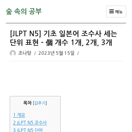
숲 속의 공부
메뉴
[JLPT N5] 기초 일본어 조수사 세는
단위 표현 – 個 개수 1개, 2개, 3개
글
작
조나탕
2023년 5월 15일
쓴
성
이
일
자
목차
[
감추기
]
1
개요
2
JLPT N5 조수사
3
JLPT N5 단어