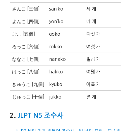
さんこ [三個]
san’ko
세 개
よんこ [四個]
yon’ko
네 개
ごこ [五個]
goko
다섯 개
ろっこ [六個]
rokko
여섯 개
ななこ [七個]
nanako
일곱 개
はっこ [八個]
hakko
여덟 개
きゅうこ [九個]
kyūko
아홉 개
じゅっこ [十個]
jukko
열 개
JLPT N5 조수사
[JLPT N5] 기초 일본어 조수사 ~일 날짜 표현 – 日 1일