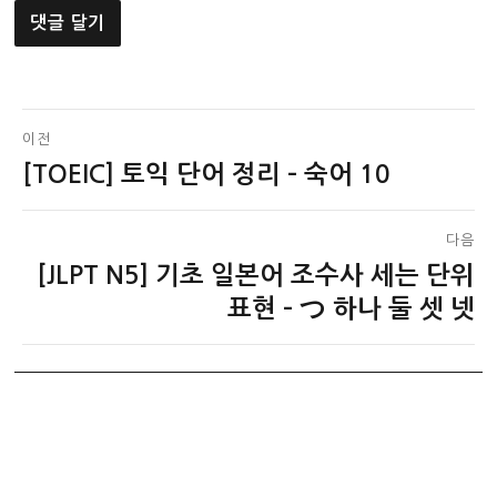
글
이전
[TOEIC] 토익 단어 정리 – 숙어 10
이
탐
전
색
글:
다음
[JLPT N5] 기초 일본어 조수사 세는 단위
다
음
표현 – つ 하나 둘 셋 넷
글: