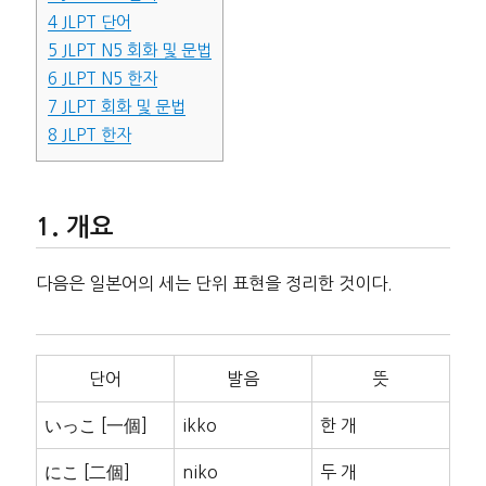
4
JLPT 단어
5
JLPT N5 회화 및 문법
6
JLPT N5 한자
7
JLPT 회화 및 문법
8
JLPT 한자
개요
다음은 일본어의 세는 단위 표현을 정리한 것이다.
단어
발음
뜻
いっこ [一個]
ikko
한 개
にこ [二個]
niko
두 개