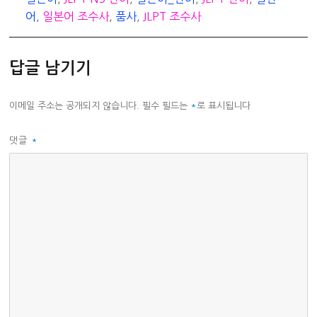
리
어
,
일본어 조수사
,
품사
,
JLPT 조수사
답글 남기기
이메일 주소는 공개되지 않습니다.
필수 필드는
*
로 표시됩니다
댓글
*