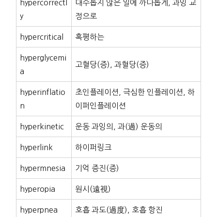
hypercorrectl
대수롭지 않은 일에 까다롭게, 과잉 교
y
정으로
hypercritical
혹평하는
hyperglycemi
고혈당(증), 과혈당(증)
a
hyperinflatio
초인플레이션, 극심한 인플레이션, 하
n
이퍼인플레이션
hyperkinetic
운동 과잉의, 과(過) 운동의
hyperlink
하이퍼링크
hypermnesia
기억 증진(증)
hyperopia
원시(遠視)
hyperpnea
호흡 과도(過度), 호흡 항진