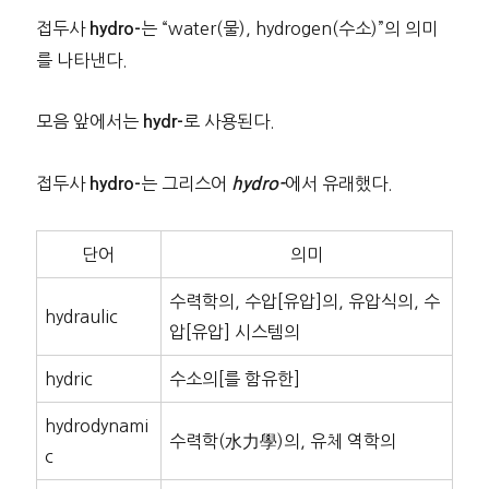
접두사
는 “water(물), hydrogen(수소)”의 의미
hydro-
를 나타낸다.
모음 앞에서는
로 사용된다.
hydr-
접두사
는 그리스어
에서 유래했다.
hydro-
hydro-
단어
의미
수력학의, 수압[유압]의, 유압식의, 수
hydraulic
압[유압] 시스템의
hydric
수소의[를 함유한]
hydrodynami
수력학(水力學)의, 유체 역학의
c