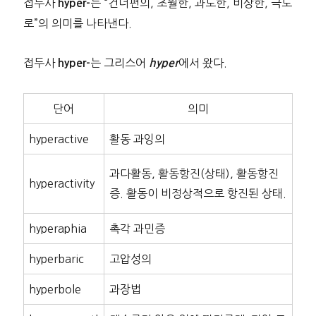
접두사
는 “건너편의, 초월한, 과도한, 비상한, 극도
hyper-
로”의 의미를 나타낸다.
접두사
는 그리스어
에서 왔다.
hyper-
hyper
단어
의미
hyperactive
활동 과잉의
과다활동, 활동항진(상태), 활동항진
hyperactivity
증. 활동이 비정상적으로 항진된 상태.
hyperaphia
촉각 과민증
hyperbaric
고압성의
hyperbole
과장법