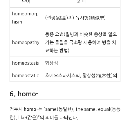
단어
의미
homeomorp
(결정(結晶)의) 유사형(類似型)
hism
동종 요법(질병과 비슷한 증상을 일으
homeopathy
키는 물질을 극소량 사용하여 병을 치
료하는 방법)
homeostasis
항상성
homeostatic
호메오스타시스의, 항상성(恒常性)의
homo-
접두사
는 “same(동일한), the same, equal(동등
homo-
한), like(같은)”의 의미를 나타낸다.