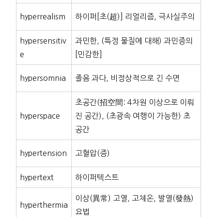
hyperrealism
하이퍼[초(超)] 리얼리즘, 극사실주의
hypersensitiv
과민한, (특정 물질에 대해) 과민증의
e
[민감한]
hypersomnia
졸음 과다, 비정상적으로 긴 수면
초공간(招空間: 4차원 이상으로 이뤄
hyperspace
진 공간), (초광속 여행이 가능한) 초
공간
hypertension
고혈압(증)
hypertext
하이퍼텍스트
이상(異常) 고열, 고체온, 발열(發熱)
hyperthermia
요법