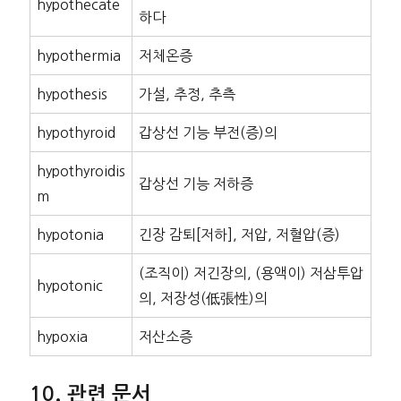
hypothecate
하다
hypothermia
저체온증
hypothesis
가설, 추정, 추측
hypothyroid
갑상선 기능 부전(증)의
hypothyroidis
갑상선 기능 저하증
m
hypotonia
긴장 감퇴[저하], 저압, 저혈압(증)
(조직이) 저긴장의, (용액이) 저삼투압
hypotonic
의, 저장성(低張性)의
hypoxia
저산소증
관련 문서