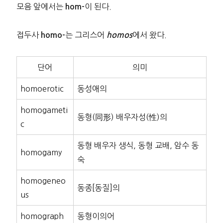
모음 앞에서는
이 된다.
hom-
접두사
는 그리스어
에서 왔다.
homo-
homos
단어
의미
homoerotic
동성애의
homogameti
동형(同形) 배우자성(性)의
c
동형 배우자 생식, 동형 교배, 암수 동
homogamy
숙
homogeneo
동종[동질]의
us
homograph
동형이의어