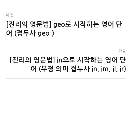
글
이전
[진리의 영문법] geo로 시작하는 영어 단
이
탐
전
어 (접두사 geo-)
색
글:
다음
[진리의 영문법] in으로 시작하는 영어 단
다
음
어 (부정 의미 접두사 in, im, il, ir)
글: