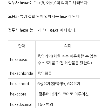
접두사
는 “six(6, 여섯)”의 의미를 나타낸다.
hexa-
모음과 특정 결합 단어 앞에서는
가 된다.
hex-
접두사
는 그리스어
에서 왔다.
hexa-
hexa-
단어
의미
육염기의(치환 또는 이온화할 수 있는
hexabasic
수소 6개를 가진 화합물을 말한다)
hexachloride
육염화물
hexachord
6성음계(聲音階), 6음음계
hexacore
[컴퓨터] 6개의 코어로 이루어진
hexadecimal
16진법의