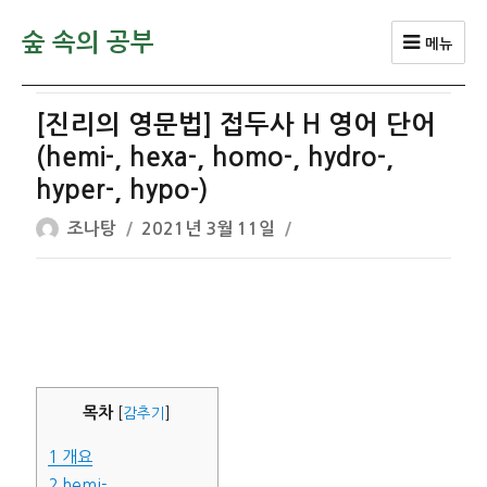
숲 속의 공부
메뉴
[진리의 영문법] 접두사 H 영어 단어
(hemi-, hexa-, homo-, hydro-,
hyper-, hypo-)
글
작
조나탕
2021년 3월 11일
쓴
성
이
일
자
목차
[
감추기
]
1
개요
2
hemi-