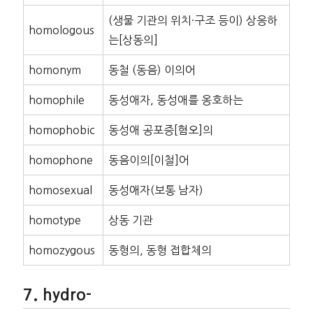
(생물 기관의 위치·구조 등이) 상응하
homologous
는[상동의]
homonym
동철 (동음) 이의어
homophile
동성애자, 동성애를 옹호하는
homophobic
동성애 공포증[혐오]의
homophone
동음이의[이철]어
homosexual
동성애자(보통 남자)
homotype
상동 기관
homozygous
동형의, 동형 접합체의
hydro-