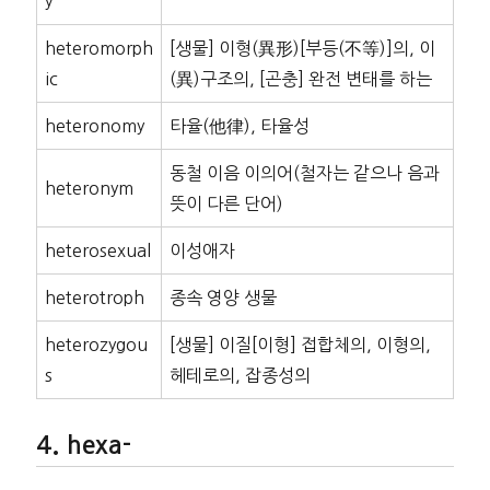
y
heteromorph
[생물] 이형(異形)[부등(不等)]의, 이
ic
(異)구조의, [곤충] 완전 변태를 하는
heteronomy
타율(他律), 타율성
동철 이음 이의어(철자는 같으나 음과
heteronym
뜻이 다른 단어)
heterosexual
이성애자
heterotroph
종속 영양 생물
heterozygou
[생물] 이질[이형] 접합체의, 이형의,
s
헤테로의, 잡종성의
hexa-