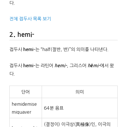
다.
전체 접두사 목록 보기
hemi-
접두사
는 “half(절반, 반)”의 의미를 나타낸다.
hemi-
접두사
는 라틴어
, 그리스어
에서 왔
hemi-
hemi-
hēmi-
다.
단어
의미
hemidemise
64분 음표
miquaver
(결정이) 이극상(異極像)인, 이극의