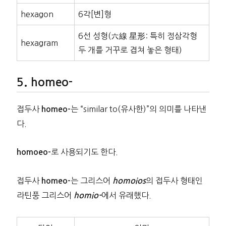
hexagon
6각[변]형
6선 성형(六線 星形: 특히 정삼각형
hexagram
두 개를 거꾸로 겹쳐 놓은 형태)
homeo-
접두사
는 “similar to(유사한)”의 의미를 나타낸
homeo-
다.
로 사용되기도 한다.
homoeo-
접두사
는 그리스어
의 접두사 형태인
homeo-
homoios
라틴풍 그리스어
에서 유래했다.
homio-