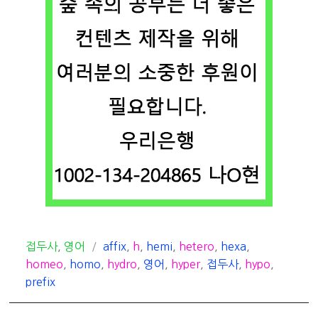
카
태
접두사
,
영어
affix
,
h
,
hemi
,
hetero
,
hexa
,
테
그
homeo
,
homo
,
hydro
,
영어
,
hyper
,
접두사
,
hypo
,
고
prefix
리