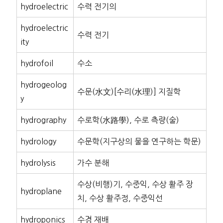
hydroelectric
수력 전기의
hydroelectric
수력 전기
ity
hydrofoil
수소
hydrogeolog
수문(水文)[수리(水理)] 지질학
y
hydrography
수로학(水路學), 수로 측량(술)
hydrology
수문학(지구상의 물을 연구하는 학문)
hydrolysis
가수 분해
수상(비행)기, 수중익, 수상 활주 장
hydroplane
치, 수상 활주정, 수중익선
hydroponics
수경 재배