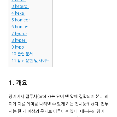
3
hetero-
4
hexa-
5
homeo-
6
homo-
7
hydro-
8
hyper-
9
hypo-
10
관련 문서
11
참고 문헌 및 사이트
개요
영어에서
(prefix)는 단어 맨 앞에 결합되어 본래 의
접두사
미와 다른 의미를 나타낼 수 있게 하는 접사(affix)다. 접두
사는 한 개 이상의 문자로 이루어져 있다. 대부분의 영어