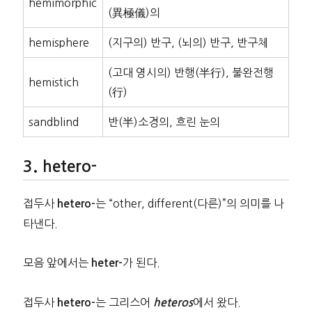
hemimorphic
(異極儀)의
hemisphere
(지구의) 반구, (뇌의) 반구, 반구체
(고대 영시의) 반행(半行), 불완전행
hemistich
(行)
sandblind
반(半)소경의, 흐린 눈의
hetero-
접두사
는 “other, different(다른)”의 의미를 나
hetero-
타낸다.
모음 앞에서는
가 된다.
heter-
접두사
는 그리스어
에서 왔다.
hetero-
heteros