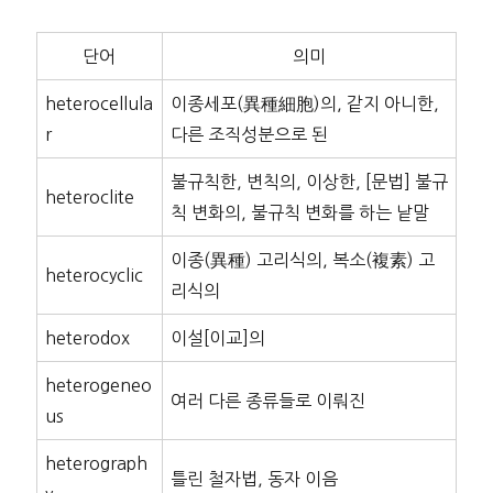
단어
의미
heterocellula
이종세포(異種細胞)의, 같지 아니한,
r
다른 조직성분으로 된
불규칙한, 변칙의, 이상한, [문법] 불규
heteroclite
칙 변화의, 불규칙 변화를 하는 낱말
이종(異種) 고리식의, 복소(複素) 고
heterocyclic
리식의
heterodox
이설[이교]의
heterogeneo
여러 다른 종류들로 이뤄진
us
heterograph
틀린 철자법, 동자 이음