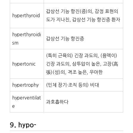
갑상선 기능 항진(증)의, 감정 표현의
hyperthyroid
도가 지나친, 갑상선 기능 항진증 환자
hyperthyroidi
갑상선 기능 항진증
sm
(특히 근육의) 긴장 과도의, (용액이)
hypertonic
긴장 과도의, 삼투압이 높은, 고장(高
張)(성)의, 격조 높은, 우아한
hypertrophy
(인체 장기·조직 등의) 비대
hyperventilat
과호흡하다
e
hypo-