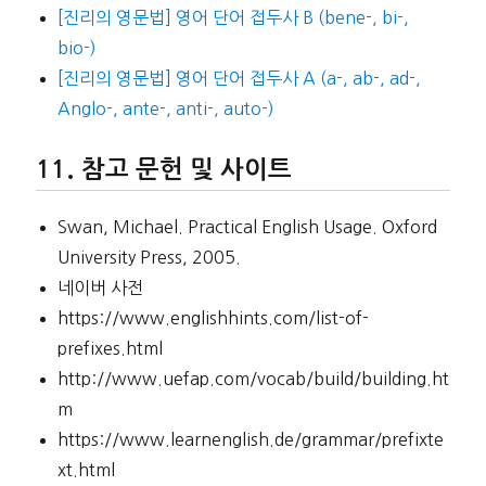
[진리의 영문법] 영어 단어 접두사 B (bene-, bi-,
bio-)
[진리의 영문법] 영어 단어 접두사 A (a-, ab-, ad-,
Anglo-, ante-, anti-, auto-)
참고 문헌 및 사이트
Swan, Michael. Practical English Usage. Oxford
University Press, 2005.
네이버 사전
https://www.englishhints.com/list-of-
prefixes.html
http://www.uefap.com/vocab/build/building.ht
m
https://www.learnenglish.de/grammar/prefixte
xt.html