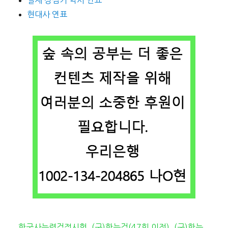
일제 강점기 역사 연표
현대사 연표
카
한국사능력검정시험
,
(구)한능검(47회 이전)
,
(구)한능