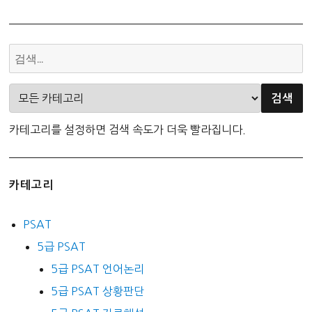
카테고리를 설정하면 검색 속도가 더욱 빨라집니다.
카테고리
PSAT
5급 PSAT
5급 PSAT 언어논리
5급 PSAT 상황판단