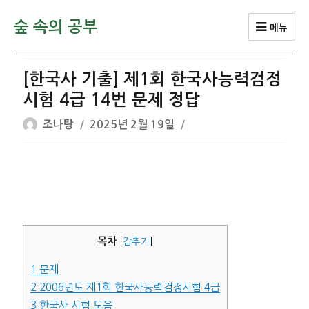
숲 속의 공부
메뉴
[한국사 기출] 제1회 한국사능력검정
시험 4급 14번 문제 정답
글
작
조나탕
2025년 2월 19일
쓴
성
이
일
자
목차
[
감추기
]
1
문제
2
2006년도 제1회 한국사능력검정시험 4급
3
한국사 시험 모음