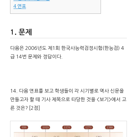
4
연표
문제
다음은 2006년도 제1회 한국사능력검정시험(한능검) 4
급 14번 문제와 정답이다.
14. 다음 연표를 보고 학생들이 각 시기별로 역사 신문을
만들고자 할 때 기사 제목으로 타당한 것을 <보기>에서 고
른 것은? [2점]