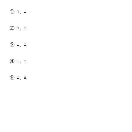
① ㄱ, ㄴ
② ㄱ, ㄷ
③ ㄴ, ㄷ
④ ㄴ, ㄹ
⑤ ㄷ, ㄹ