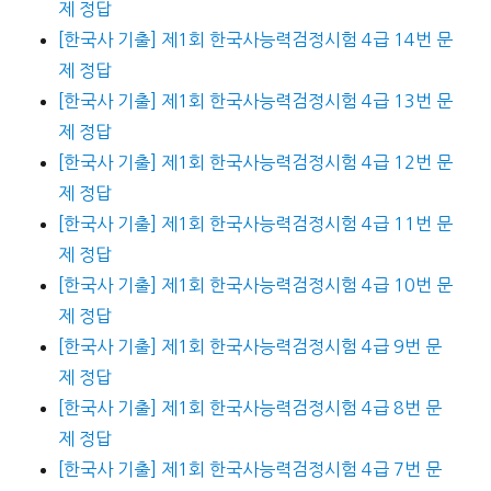
제 정답
[한국사 기출] 제1회 한국사능력검정시험 4급 14번 문
제 정답
[한국사 기출] 제1회 한국사능력검정시험 4급 13번 문
제 정답
[한국사 기출] 제1회 한국사능력검정시험 4급 12번 문
제 정답
[한국사 기출] 제1회 한국사능력검정시험 4급 11번 문
제 정답
[한국사 기출] 제1회 한국사능력검정시험 4급 10번 문
제 정답
[한국사 기출] 제1회 한국사능력검정시험 4급 9번 문
제 정답
[한국사 기출] 제1회 한국사능력검정시험 4급 8번 문
제 정답
[한국사 기출] 제1회 한국사능력검정시험 4급 7번 문