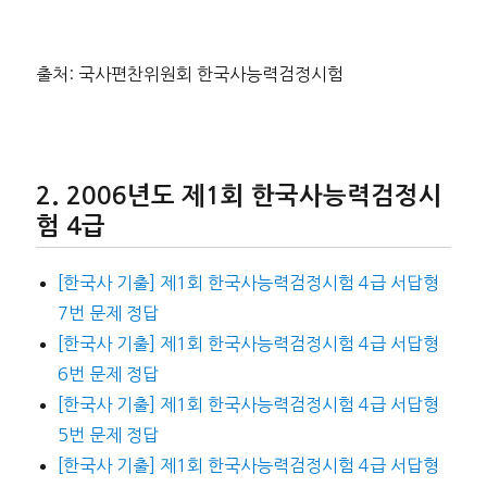
출처: 국사편찬위원회 한국사능력검정시험
2006년도 제1회 한국사능력검정시
험 4급
[한국사 기출] 제1회 한국사능력검정시험 4급 서답형
7번 문제 정답
[한국사 기출] 제1회 한국사능력검정시험 4급 서답형
6번 문제 정답
[한국사 기출] 제1회 한국사능력검정시험 4급 서답형
5번 문제 정답
[한국사 기출] 제1회 한국사능력검정시험 4급 서답형