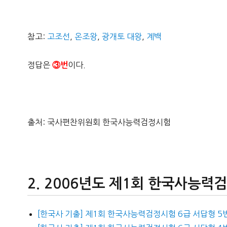
참고:
고조선
,
온조왕
,
광개토 대왕
,
계백
정답은
이다.
③
번
출처: 국사편찬위원회 한국사능력검정시험
2006년도 제1회 한국사능력
[한국사 기출] 제1회 한국사능력검정시험 6급 서답형 5