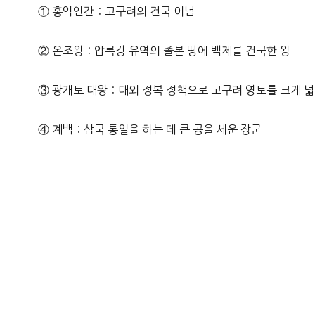
① 홍익인간：고구려의 건국 이념
② 온조왕：압록강 유역의 졸본 땅에 백제를 건국한 왕
③ 광개토 대왕：대외 정복 정책으로 고구려 영토를 크게 넓
④ 계백：삼국 통일을 하는 데 큰 공을 세운 장군