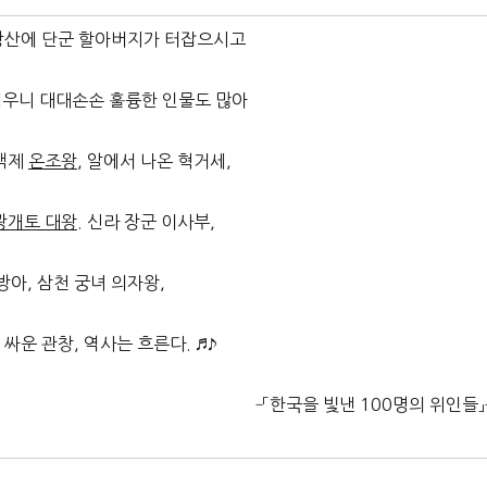
강산에 단군 할아버지가 터잡으시고
세우니 대대손손 훌륭한 인물도 많아
 백제
온조왕
, 알에서 나온 혁거세,
광개토 대왕
. 신라 장군 이사부,
아, 삼천 궁녀 의자왕,
서 싸운 관창, 역사는 흐른다. ♬♪
‐「한국을 빛낸 100명의 위인들」