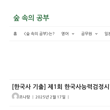
숲 속의 공부
홈
<숲 속의 공부>는?
영어
공무원
일
[한국사 기출] 제1회 한국사능력검정시험
글
작
조나탕
2025년 2월 17일
쓴
성
이
일