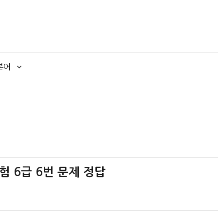
본어
 6급 6번 문제 정답