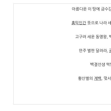
아름다운 이 땅에 금수
홍익인간
뜻으로 나라 
고구려 세운 동명왕,
만주 벌판 달려라,
백결선생 떡방
황산벌의
계백
, 맞