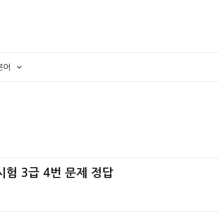
본어
험 3급 4번 문제 정답