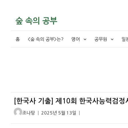
숲 속의 공부
홈
<숲 속의 공부>는?
영어
공무원
일
[한국사 기출] 제10회 한국사능력검정시
글
작
조나탕
2025년 5월 13일
쓴
성
이
일