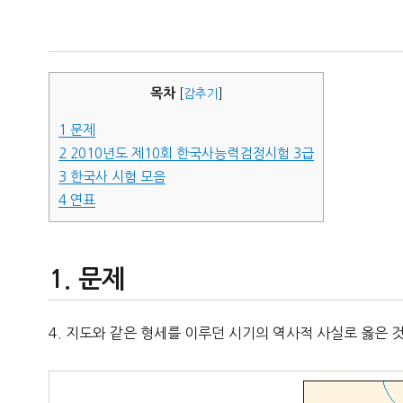
자
목차
[
감추기
]
1
문제
2
2010년도 제10회 한국사능력검정시험 3급
3
한국사 시험 모음
4
연표
문제
4. 지도와 같은 형세를 이루던 시기의 역사적 사실로 옳은 것