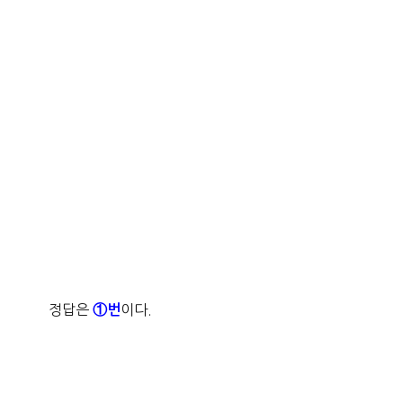
정답은
이다.
①번