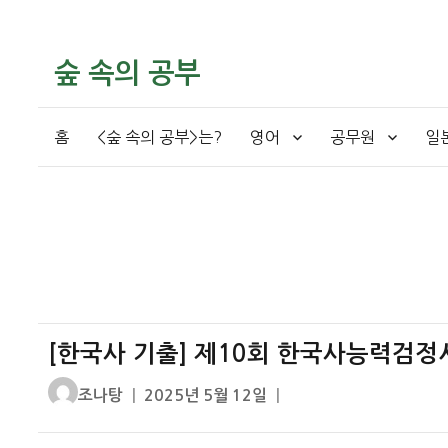
숲 속의 공부
홈
<숲 속의 공부>는?
영어
공무원
일
[한국사 기출] 제10회 한국사능력검정시
글
작
조나탕
2025년 5월 12일
쓴
성
이
일