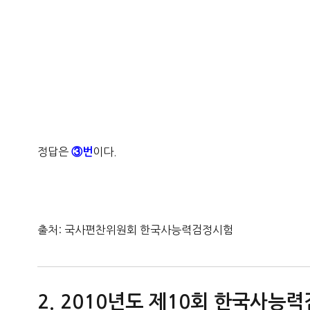
정답은
이다.
③번
출처: 국사편찬위원회 한국사능력검정시험
2010년도 제10회 한국사능력