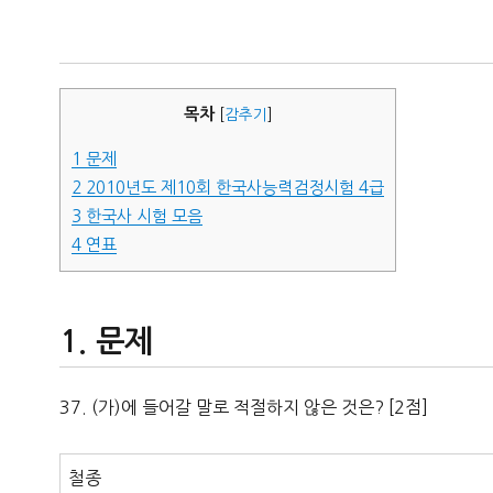
자
목차
[
감추기
]
1
문제
2
2010년도 제10회 한국사능력검정시험 4급
3
한국사 시험 모음
4
연표
문제
37. (가)에 들어갈 말로 적절하지 않은 것은? [2점]
철종