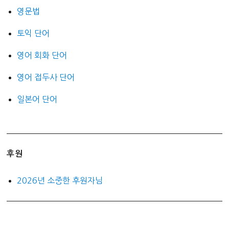
영문법
토익 단어
영어 회화 단어
영어 접두사 단어
일본어 단어
후원
2026년 소중한 후원자님