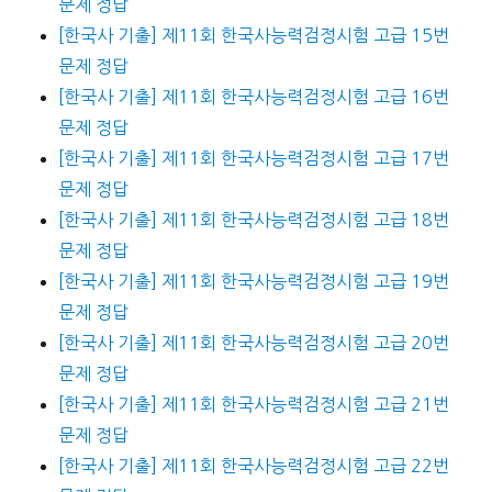
문제 정답
[한국사 기출] 제11회 한국사능력검정시험 고급 15번
문제 정답
[한국사 기출] 제11회 한국사능력검정시험 고급 16번
문제 정답
[한국사 기출] 제11회 한국사능력검정시험 고급 17번
문제 정답
[한국사 기출] 제11회 한국사능력검정시험 고급 18번
문제 정답
[한국사 기출] 제11회 한국사능력검정시험 고급 19번
문제 정답
[한국사 기출] 제11회 한국사능력검정시험 고급 20번
문제 정답
[한국사 기출] 제11회 한국사능력검정시험 고급 21번
문제 정답
[한국사 기출] 제11회 한국사능력검정시험 고급 22번