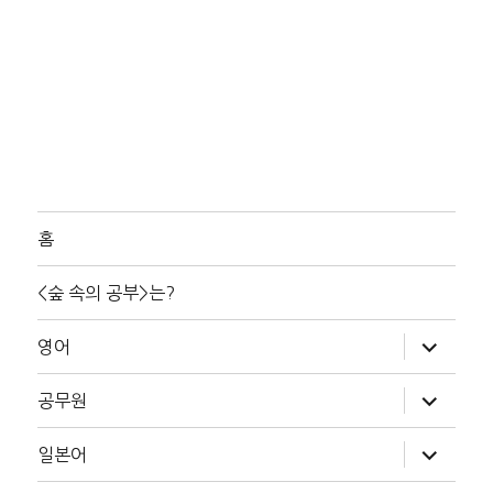
홈
<숲 속의 공부>는?
하
영어
위
메
뉴
하
공무원
확
위
장
메
뉴
하
일본어
확
위
장
메