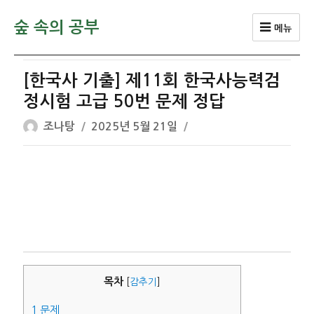
숲 속의 공부
메뉴
[한국사 기출] 제11회 한국사능력검
정시험 고급 50번 문제 정답
글
작
조나탕
2025년 5월 21일
쓴
성
이
일
자
목차
[
감추기
]
1
문제