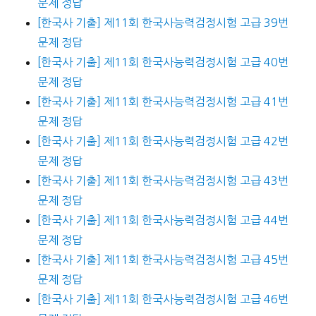
문제 정답
[한국사 기출] 제11회 한국사능력검정시험 고급 39번
문제 정답
[한국사 기출] 제11회 한국사능력검정시험 고급 40번
문제 정답
[한국사 기출] 제11회 한국사능력검정시험 고급 41번
문제 정답
[한국사 기출] 제11회 한국사능력검정시험 고급 42번
문제 정답
[한국사 기출] 제11회 한국사능력검정시험 고급 43번
문제 정답
[한국사 기출] 제11회 한국사능력검정시험 고급 44번
문제 정답
[한국사 기출] 제11회 한국사능력검정시험 고급 45번
문제 정답
[한국사 기출] 제11회 한국사능력검정시험 고급 46번