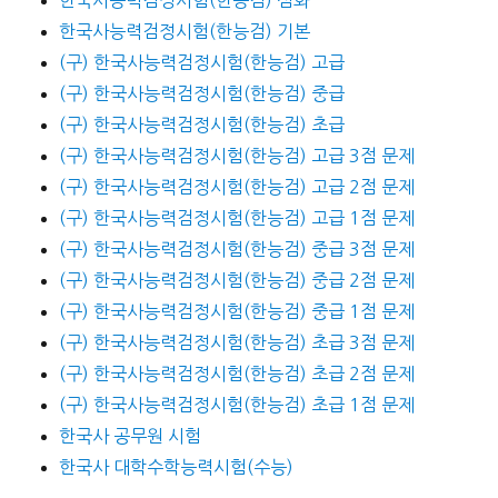
한국사능력검정시험(한능검) 기본
(구) 한국사능력검정시험(한능검) 고급
(구) 한국사능력검정시험(한능검) 중급
(구) 한국사능력검정시험(한능검) 초급
(구) 한국사능력검정시험(한능검) 고급 3점 문제
(구) 한국사능력검정시험(한능검) 고급 2점 문제
(구) 한국사능력검정시험(한능검) 고급 1점 문제
(구) 한국사능력검정시험(한능검) 중급 3점 문제
(구) 한국사능력검정시험(한능검) 중급 2점 문제
(구) 한국사능력검정시험(한능검) 중급 1점 문제
(구) 한국사능력검정시험(한능검) 초급 3점 문제
(구) 한국사능력검정시험(한능검) 초급 2점 문제
(구) 한국사능력검정시험(한능검) 초급 1점 문제
한국사 공무원 시험
한국사 대학수학능력시험(수능)