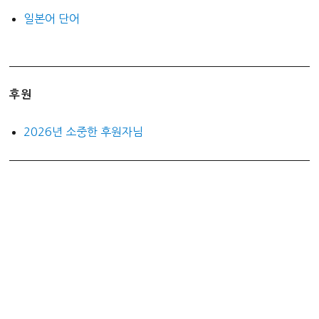
일본어 단어
후원
2026년 소중한 후원자님