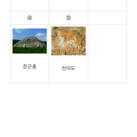
④
⑤
장군총
천마도