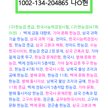
카
(구)한능검 중급
,
한국사능력검정시험
,
(구)한능검(47회
테
태
이전)
백제 금동 대향로
,
가야 문화 한능검
,
삼국 과학
고
그
기술 한능검
,
삼국 과학 기술
,
천마도
,
한국사능력검정시
리
험
,
한능검 중급
,
삼국 고분과 벽화
,
천마도 한능검
,
수능
한국사이외
,
한능검 중급 2점 문제
,
삼국 건축과 탑
,
가야
철제 갑옷 투구
,
한능검 문제은행
,
한국사
,
발해 문화 한
능검
,
백제 정림사지 5층석탑
,
가야 철제 갑옷 투구 한능
검
,
한능검 47회 이전
,
한국사 시험
,
남북국 불상 조각과
공예 한능검
,
발해 문화
,
한능검 11회
,
백제 문화 한능검
,
한능검
,
발해 돌사자상
,
남북국 불상 조각과 공예
,
한능검
11회 중급
,
백제 정림사지 5층석탑 한능검
,
가야 문화
,
발해 돌사자상 한능검
,
한국사 문제은행
,
삼국 건축과 탑
한능검
,
고구려 문화
,
장군총
,
공무원한국사이외
,
고구려
문화 한능검
,
백제 문화
,
장군총 한능검
,
삼국 고분과 벽