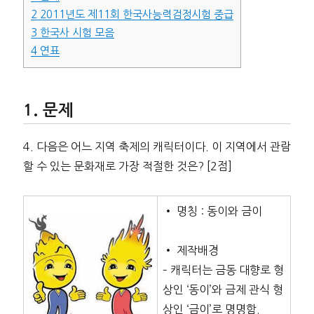
2
2011년도 제11회 한국사능력검정시험 중급
3
한국사 시험 모음
4
연표
문제
4. 다음은 어느 지역 축제의 캐릭터이다. 이 지역에서 관람
할 수 있는 문화재로 가장 적절한 것은? [2점]
• 명칭 : 동이와 금이
• 제작배경
– 캐릭터는 금동 대향로 형
상인 ‘동이’와 금제 관식 형
상인 ‘금이’로 명명함.