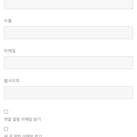
이름
이메일
웹사이트
댓글 알림 이메일 받기
새 글 알림 이메일 받기