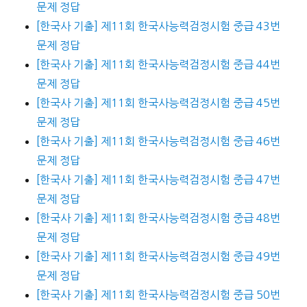
문제 정답
[한국사 기출] 제11회 한국사능력검정시험 중급 43번
문제 정답
[한국사 기출] 제11회 한국사능력검정시험 중급 44번
문제 정답
[한국사 기출] 제11회 한국사능력검정시험 중급 45번
문제 정답
[한국사 기출] 제11회 한국사능력검정시험 중급 46번
문제 정답
[한국사 기출] 제11회 한국사능력검정시험 중급 47번
문제 정답
[한국사 기출] 제11회 한국사능력검정시험 중급 48번
문제 정답
[한국사 기출] 제11회 한국사능력검정시험 중급 49번
문제 정답
[한국사 기출] 제11회 한국사능력검정시험 중급 50번