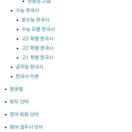
한능검 고급
수능 한국사
본수능 한국사
수능 모평 한국사
고3 학평 한국사
고2 학평 한국사
고1 학평 한국사
공무원 한국사
한국사 이론
영문법
토익 단어
영어 회화 단어
영어 접두사 단어