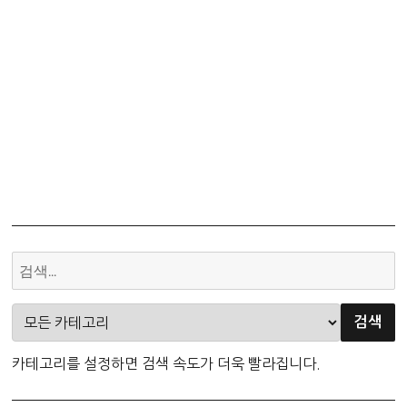
카테고리를 설정하면 검색 속도가 더욱 빨라집니다.