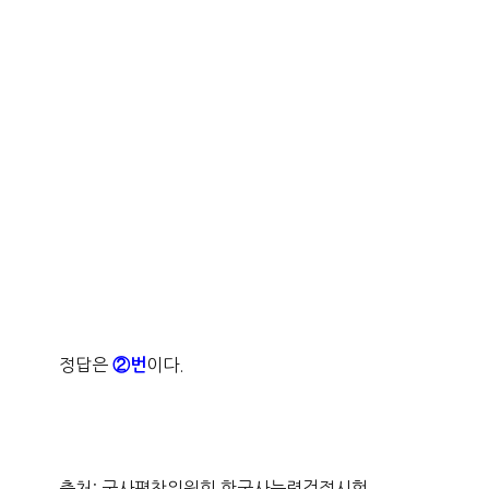
정답은
이다.
②번
출처: 국사편찬위원회 한국사능력검정시험