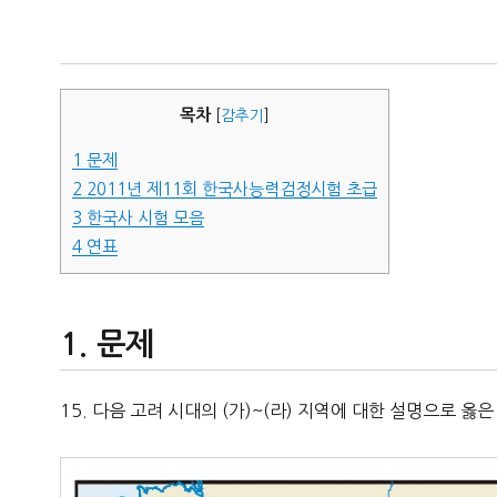
자
목차
[
감추기
]
1
문제
2
2011년 제11회 한국사능력검정시험 초급
3
한국사 시험 모음
4
연표
문제
15. 다음 고려 시대의 (가)~(라) 지역에 대한 설명으로 옳은