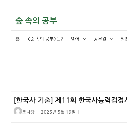
숲 속의 공부
홈
<숲 속의 공부>는?
영어
공무원
일
[한국사 기출] 제11회 한국사능력검정
글
작
조나탕
2025년 5월 19일
쓴
성
이
일