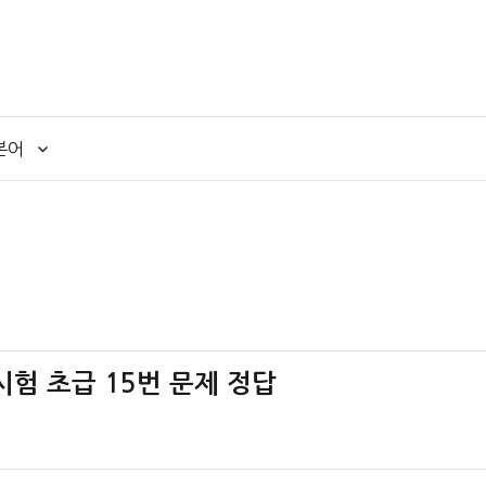
본어
시험 초급 15번 문제 정답