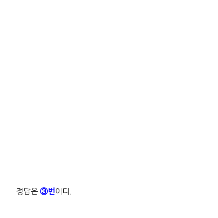
정답은
이다.
③번