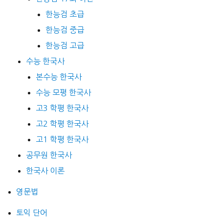
한능검 초급
한능검 중급
한능검 고급
수능 한국사
본수능 한국사
수능 모평 한국사
고3 학평 한국사
고2 학평 한국사
고1 학평 한국사
공무원 한국사
한국사 이론
영문법
토익 단어