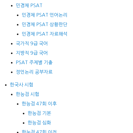
민경채 PSAT
민경채 PSAT 언어논리
민경채 PSAT 상황판단
민경채 PSAT 자료해석
국가직 9급 국어
지방직 9급 국어
PSAT 주제별 기출
정언논리 공부자료
한국사 시험
한능검 시험
한능검 47회 이후
한능검 기본
한능검 심화
한능검 47회 이전