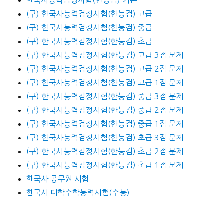
(구) 한국사능력검정시험(한능검) 고급
(구) 한국사능력검정시험(한능검) 중급
(구) 한국사능력검정시험(한능검) 초급
(구) 한국사능력검정시험(한능검) 고급 3점 문제
(구) 한국사능력검정시험(한능검) 고급 2점 문제
(구) 한국사능력검정시험(한능검) 고급 1점 문제
(구) 한국사능력검정시험(한능검) 중급 3점 문제
(구) 한국사능력검정시험(한능검) 중급 2점 문제
(구) 한국사능력검정시험(한능검) 중급 1점 문제
(구) 한국사능력검정시험(한능검) 초급 3점 문제
(구) 한국사능력검정시험(한능검) 초급 2점 문제
(구) 한국사능력검정시험(한능검) 초급 1점 문제
한국사 공무원 시험
한국사 대학수학능력시험(수능)