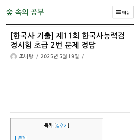
숲 속의 공부
메뉴
[한국사 기출] 제11회 한국사능력검
정시험 초급 2번 문제 정답
글
작
조나탕
2025년 5월 19일
쓴
성
이
일
자
목차
[
감추기
]
1
문제