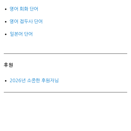
영어 회화 단어
영어 접두사 단어
일본어 단어
후원
2026년 소중한 후원자님