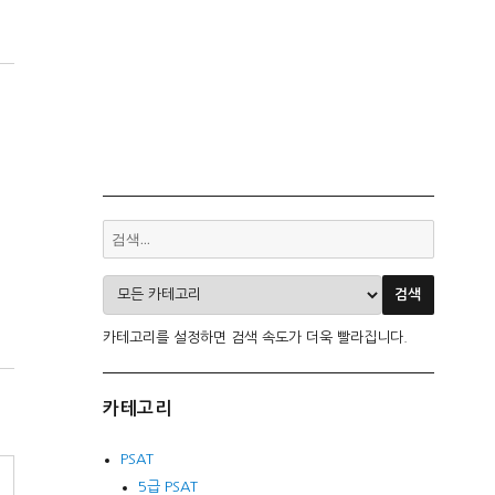
카테고리를 설정하면 검색 속도가 더욱 빨라집니다.
카테고리
PSAT
5급 PSAT