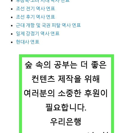
후삼국·고려 시대 역사 연표
조선 전기 역사 연표
조선 후기 역사 연표
근대 개항 및 국권 피탈 역사 연표
일제 강점기 역사 연표
현대사 연표