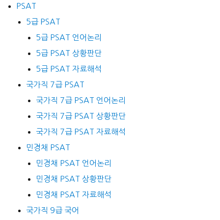
PSAT
5급 PSAT
5급 PSAT 언어논리
5급 PSAT 상황판단
5급 PSAT 자료해석
국가직 7급 PSAT
국가직 7급 PSAT 언어논리
국가직 7급 PSAT 상황판단
국가직 7급 PSAT 자료해석
민경채 PSAT
민경채 PSAT 언어논리
민경채 PSAT 상황판단
민경채 PSAT 자료해석
국가직 9급 국어