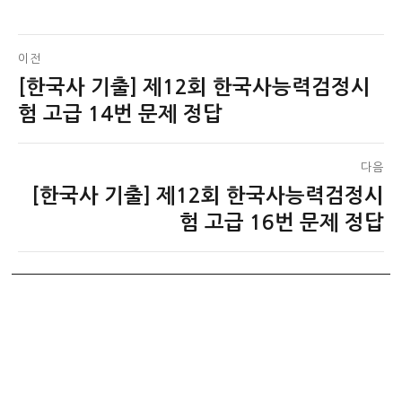
글
이전
[한국사 기출] 제12회 한국사능력검정시
이
탐
전
험 고급 14번 문제 정답
색
글:
다음
[한국사 기출] 제12회 한국사능력검정시
다
음
험 고급 16번 문제 정답
글: