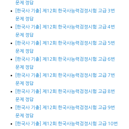
문제 정답
[한국사 기출] 제12회 한국사능력검정시험 고급 3번
문제 정답
[한국사 기출] 제12회 한국사능력검정시험 고급 4번
문제 정답
[한국사 기출] 제12회 한국사능력검정시험 고급 5번
문제 정답
[한국사 기출] 제12회 한국사능력검정시험 고급 6번
문제 정답
[한국사 기출] 제12회 한국사능력검정시험 고급 7번
문제 정답
[한국사 기출] 제12회 한국사능력검정시험 고급 8번
문제 정답
[한국사 기출] 제12회 한국사능력검정시험 고급 9번
문제 정답
[한국사 기출] 제12회 한국사능력검정시험 고급 10번