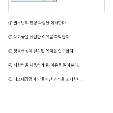
① 별무반의 편성 과정을 이해한다.
② 대화궁을 설립한 이유를 파악한다.
③ 정동행성이 설치된 목적을 연구한다.
④ 시헌력을 사용하게 된 이유를 알아본다.
⑤ 재조대장경이 만들어진 과정을 조사한다.