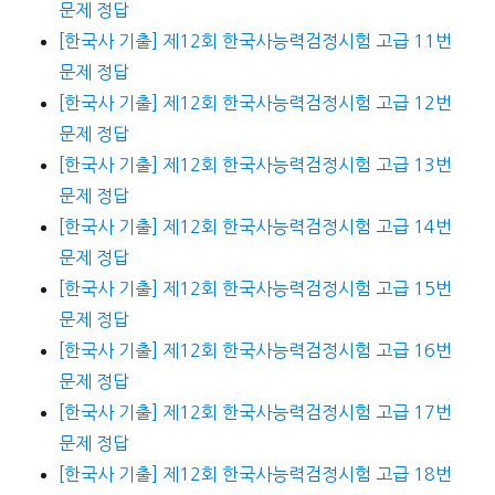
문제 정답
[한국사 기출] 제12회 한국사능력검정시험 고급 11번
문제 정답
[한국사 기출] 제12회 한국사능력검정시험 고급 12번
문제 정답
[한국사 기출] 제12회 한국사능력검정시험 고급 13번
문제 정답
[한국사 기출] 제12회 한국사능력검정시험 고급 14번
문제 정답
[한국사 기출] 제12회 한국사능력검정시험 고급 15번
문제 정답
[한국사 기출] 제12회 한국사능력검정시험 고급 16번
문제 정답
[한국사 기출] 제12회 한국사능력검정시험 고급 17번
문제 정답
[한국사 기출] 제12회 한국사능력검정시험 고급 18번