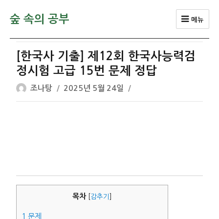
숲 속의 공부
메뉴
[한국사 기출] 제12회 한국사능력검
정시험 고급 15번 문제 정답
글
작
조나탕
2025년 5월 24일
쓴
성
이
일
자
목차
[
감추기
]
1
문제