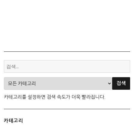
카테고리를 설정하면 검색 속도가 더욱 빨라집니다.
카테고리