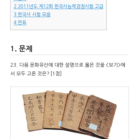
2
2011년도 제12회 한국사능력검정시험 고급
3
한국사 시험 모음
4
연표
문제
23. 다음 문화유산에 대한 설명으로 옳은 것을 <보기>에
서 모두 고른 것은? [1점]