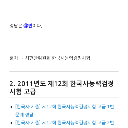
정답은
이다.
④
번
출처: 국사편찬위원회 한국사능력검정시험
2011년도 제12회 한국사능력검정
시험 고급
[한국사 기출] 제12회 한국사능력검정시험 고급 1번
문제 정답
[한국사 기출] 제12회 한국사능력검정시험 고급 2번