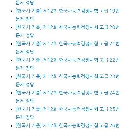
문제 정답
[한국사 기출] 제12회 한국사능력검정시험 고급 19번
문제 정답
[한국사 기출] 제12회 한국사능력검정시험 고급 20번
문제 정답
[한국사 기출] 제12회 한국사능력검정시험 고급 21번
문제 정답
[한국사 기출] 제12회 한국사능력검정시험 고급 22번
문제 정답
[한국사 기출] 제12회 한국사능력검정시험 고급 23번
문제 정답
[한국사 기출] 제12회 한국사능력검정시험 고급 24번
문제 정답
[한국사 기출] 제12회 한국사능력검정시험 고급 25번
문제 정답
[한국사 기출] 제12회 한국사능력검정시험 고급 26번