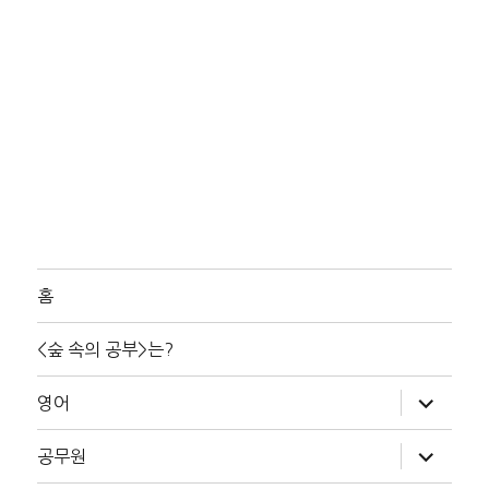
홈
<숲 속의 공부>는?
하
영어
위
메
뉴
하
공무원
확
위
장
메