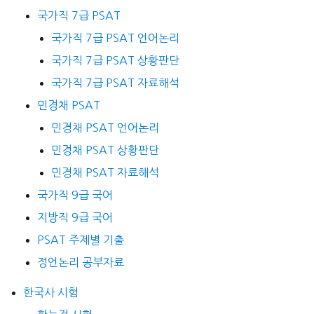
국가직 7급 PSAT
국가직 7급 PSAT 언어논리
국가직 7급 PSAT 상황판단
국가직 7급 PSAT 자료해석
민경채 PSAT
민경채 PSAT 언어논리
민경채 PSAT 상황판단
민경채 PSAT 자료해석
국가직 9급 국어
지방직 9급 국어
PSAT 주제별 기출
정언논리 공부자료
한국사 시험