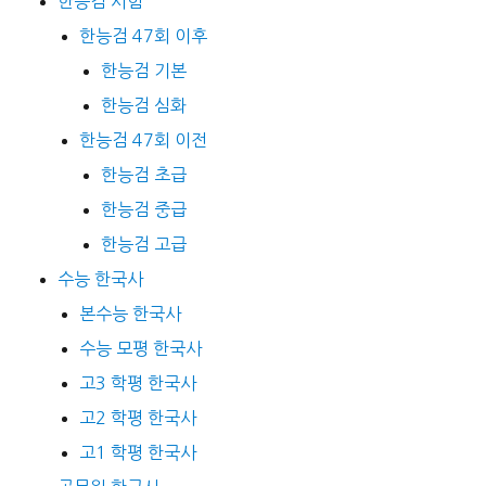
한능검 시험
한능검 47회 이후
한능검 기본
한능검 심화
한능검 47회 이전
한능검 초급
한능검 중급
한능검 고급
수능 한국사
본수능 한국사
수능 모평 한국사
고3 학평 한국사
고2 학평 한국사
고1 학평 한국사