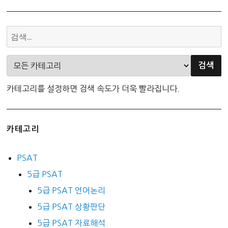
카테고리를 설정하면 검색 속도가 더욱 빨라집니다.
카테고리
PSAT
5급 PSAT
5급 PSAT 언어논리
5급 PSAT 상황판단
5급 PSAT 자료해석