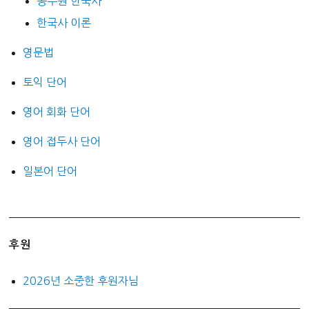
공무원 한국사
한국사 이론
영문법
토익 단어
영어 회화 단어
영어 접두사 단어
일본어 단어
후원
2026년 소중한 후원자님