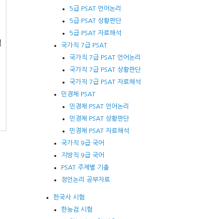
5급 PSAT 언어논리
5급 PSAT 상황판단
5급 PSAT 자료해석
임
국가직 7급 PSAT
국가직 7급 PSAT 언어논리
국가직 7급 PSAT 상황판단
국가직 7급 PSAT 자료해석
민경채 PSAT
민경채 PSAT 언어논리
민경채 PSAT 상황판단
민경채 PSAT 자료해석
국가직 9급 국어
지방직 9급 국어
PSAT 주제별 기출
정언논리 공부자료
한국사 시험
한능검 시험