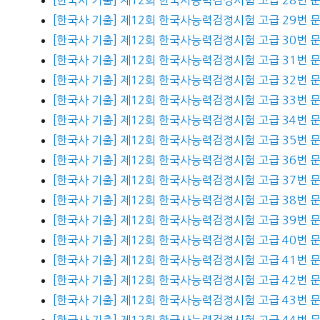
[한국사 기출] 제12회 한국사능력검정시험 고급 29번 
[한국사 기출] 제12회 한국사능력검정시험 고급 30번 
[한국사 기출] 제12회 한국사능력검정시험 고급 31번 
[한국사 기출] 제12회 한국사능력검정시험 고급 32번 
[한국사 기출] 제12회 한국사능력검정시험 고급 33번 
[한국사 기출] 제12회 한국사능력검정시험 고급 34번 
[한국사 기출] 제12회 한국사능력검정시험 고급 35번 
[한국사 기출] 제12회 한국사능력검정시험 고급 36번 
[한국사 기출] 제12회 한국사능력검정시험 고급 37번 
[한국사 기출] 제12회 한국사능력검정시험 고급 38번 
[한국사 기출] 제12회 한국사능력검정시험 고급 39번 
[한국사 기출] 제12회 한국사능력검정시험 고급 40번 
[한국사 기출] 제12회 한국사능력검정시험 고급 41번 
[한국사 기출] 제12회 한국사능력검정시험 고급 42번 
[한국사 기출] 제12회 한국사능력검정시험 고급 43번 
[한국사 기출] 제12회 한국사능력검정시험 고급 44번 