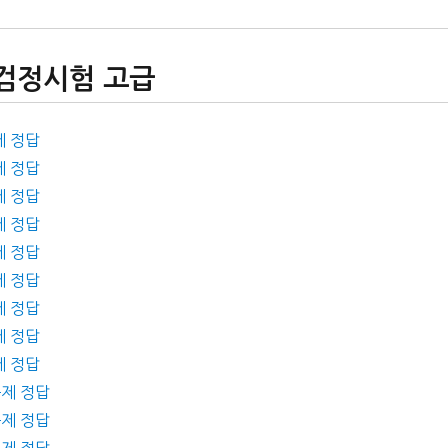
력검정시험 고급
제 정답
제 정답
제 정답
제 정답
제 정답
제 정답
제 정답
제 정답
제 정답
문제 정답
문제 정답
문제 정답