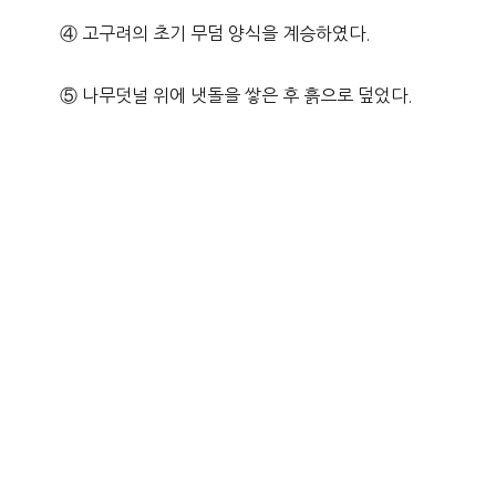
④ 고구려의 초기 무덤 양식을 계승하였다.
⑤ 나무덧널 위에 냇돌을 쌓은 후 흙으로 덮었다.