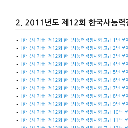
2011년도 제12회 한국사능
[한국사 기출] 제12회 한국사능력검정시험 고급 1번 문
[한국사 기출] 제12회 한국사능력검정시험 고급 2번 문
[한국사 기출] 제12회 한국사능력검정시험 고급 3번 문
[한국사 기출] 제12회 한국사능력검정시험 고급 4번 문
[한국사 기출] 제12회 한국사능력검정시험 고급 5번 문
[한국사 기출] 제12회 한국사능력검정시험 고급 6번 문
[한국사 기출] 제12회 한국사능력검정시험 고급 7번 문
[한국사 기출] 제12회 한국사능력검정시험 고급 8번 문
[한국사 기출] 제12회 한국사능력검정시험 고급 9번 문
[한국사 기출] 제12회 한국사능력검정시험 고급 10번 
[한국사 기출] 제12회 한국사능력검정시험 고급 11번 
[한국사 기출] 제12회 한국사능력검정시험 고급 12번 