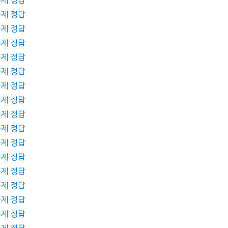
문제 정답
문제 정답
문제 정답
문제 정답
문제 정답
문제 정답
문제 정답
문제 정답
문제 정답
문제 정답
문제 정답
문제 정답
문제 정답
문제 정답
문제 정답
문제 정답