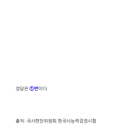
정답은
이다.
①
번
출처: 국사편찬위원회 한국사능력검정시험